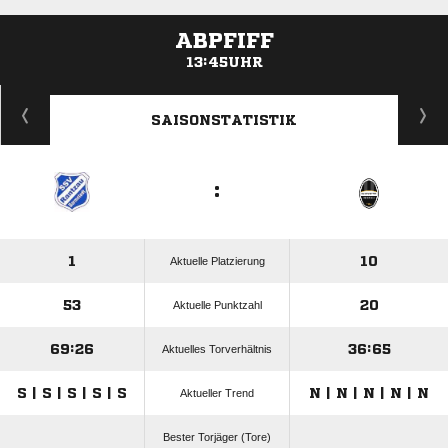
ABPFIFF
13:45UHR
ANZEIGE
SAISONSTATISTIK
:
1
10
Aktuelle Platzierung
53
20
Aktuelle Punktzahl
69:26
36:65
Aktuelles Torverhältnis
S | S | S | S | S
N | N | N | N | N
Aktueller Trend
Bester Torjäger (Tore)