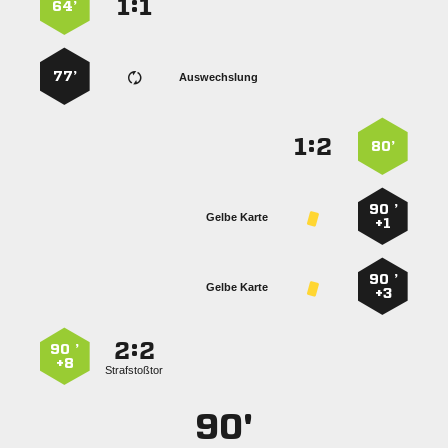
:


64’
77’
Auswechslung
:


80’
90 ’
Gelbe Karte
+1
90 ’
Gelbe Karte
+3
:


90 ’
+8
Strafstoßtor
90'