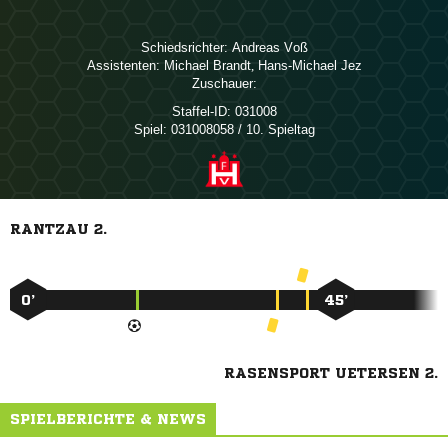
Schiedsrichter:
 
Assistenten:
 
,  
Zuschauer:
Staffel-ID:
031008
Spiel:
031008058 / 10. Spieltag
RANTZAU 2.
0’
45’
RASENSPORT UETERSEN 2.
SPIELBERICHTE & NEWS