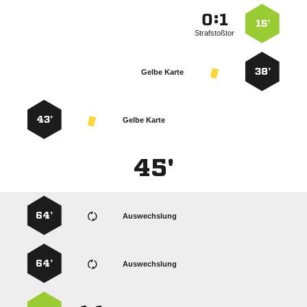
:


15’
Strafstoßtor
38’
Gelbe Karte
43’
Gelbe Karte
45'
64’
Auswechslung
64’
Auswechslung