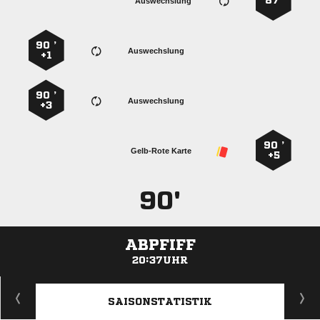
87’
Auswechslung
90 ’
Auswechslung
+1
90 ’
Auswechslung
+3
90 ’
Gelb-Rote Karte
+5
90'
ABPFIFF
20:37UHR
ANZEIGE
SAISONSTATISTIK