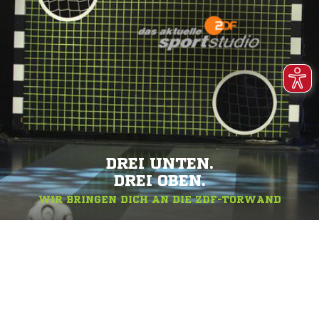
DREI UNTEN.
DREI OBEN.
WIR BRINGEN DICH AN DIE ZDF-TORWAND