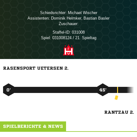
Schiedsrichter:
 
Assistenten:
 
,  
Zuschauer:
Staffel-ID:
031008
Spiel:
031008124 / 21. Spieltag
RASENSPORT UETERSEN 2.
0’
45’
RANTZAU 2.
SPIELBERICHTE & NEWS