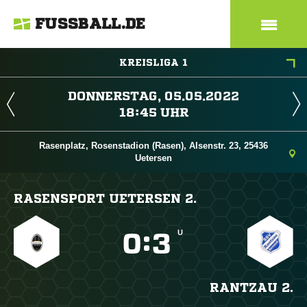
FUSSBALL.DE
KREISLIGA 1
 
 
Rasenplatz, Rosenstadion (Rasen), Alsenstr. 23, 25436
Uetersen
RASENSPORT UETERSEN 2.
U

:

RANTZAU 2.