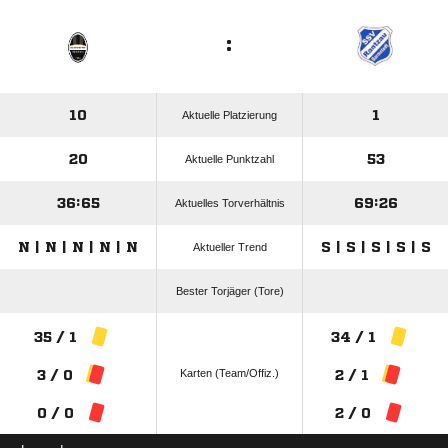
:
10
1
Aktuelle Platzierung
20
53
Aktuelle Punktzahl
36:65
69:26
Aktuelles Torverhältnis
N | N | N | N | N
S | S | S | S | S
Aktueller Trend
Bester Torjäger (Tore)
35 / 1
34 / 1
Karten (Team/Offiz.)
3 / 0
2 / 1
0 / 0
2 / 0