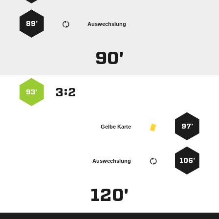
89’
Auswechslung
90'
:


93’
97’
Gelbe Karte
106’
Auswechslung
120'