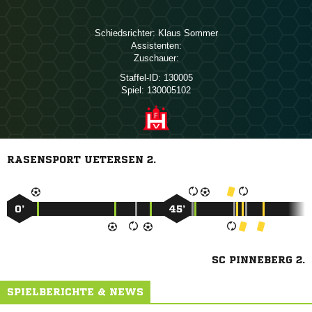
Schiedsrichter:
 
Assistenten:
Zuschauer:
Staffel-ID:
130005
Spiel:
130005102
RASENSPORT UETERSEN 2.
0’
45’
SC PINNEBERG 2.
SPIELBERICHTE & NEWS