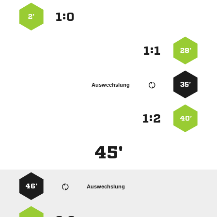
:


2’
:


28’
35’
Auswechslung
:


40’
45'
46’
Auswechslung