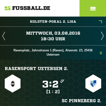
FUSSBALL.DE
HOLSTEN-POKAL 2. LIGA
 
 
Rasenplatz, Jahnstrasse 1 (Rasen), Alsenstr. 23, 25436
Uetersen
RASENSPORT UETERSEN 2.
nV

:

[1 : 2]
SC PINNEBERG 2.