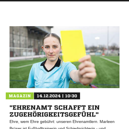
MAGAZIN
14.12.2024 | 10:30
"EHRENAMT SCHAFFT EIN
ZUGEHÖRIGKEITSGEFÜHL"
Ehre, wem Ehre gebührt: unseren Ehrenamtlern. Marleen
Brüser ist Fußballtrainerin und Schiedsrichterin - und