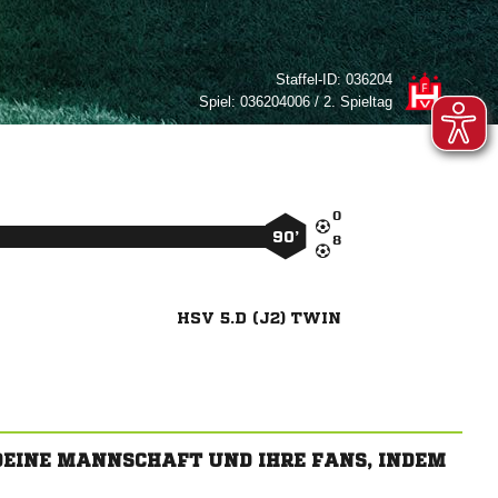
Staffel-ID:
036204
Spiel:
036204006 / 2. Spieltag

90’

HSV 5.D (J2) TWIN
 DEINE MANNSCHAFT UND IHRE FANS, INDEM