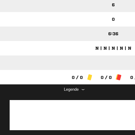
6
0
6:36
N | N | N | N | N
0 / 0
0 / 0
0 
Legende