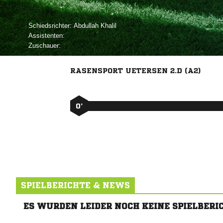
Schiedsrichter:
 
Assistenten:
Zuschauer:
RASENSPORT UETERSEN 2.D (A2)
0’
SPIELBERICHTE & NEWS
ES WURDEN LEIDER NOCH KEINE SPIELBERI