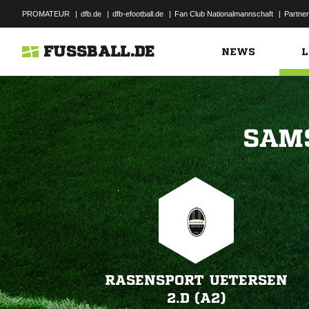
PROMATEUR
|
dfb.de
|
dfb-efootball.de
|
Fan Club Nationalmannschaft
|
Partner
FUSSBALL.DE
NEWS
L

RASENSPORT UETERSEN
2.D (A2)