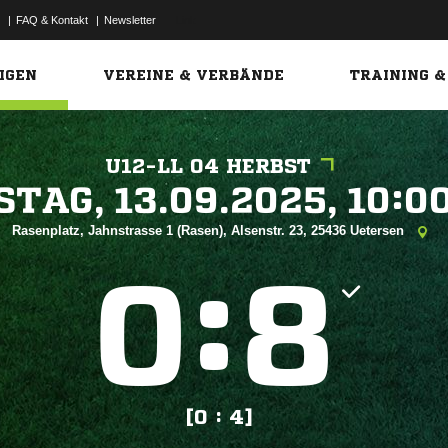
|
FAQ & Kontakt
|
Newsletter
Link
IGEN
VEREINE & VERBÄNDE
TRAINING &
U12-LL 04 HERBST
 


Rasenplatz, Jahnstrasse 1 (Rasen), Alsenstr. 23, 25436 Uetersen
:


[0 : 4]