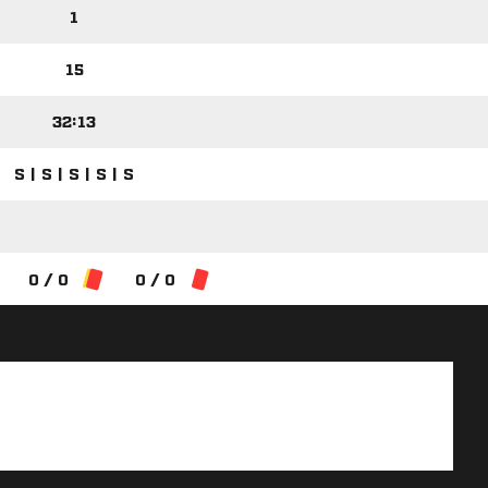
1
15
32:13
S | S | S | S | S
0 / 0
0 / 0