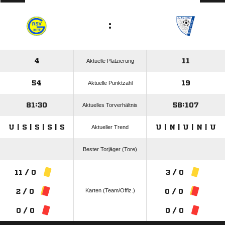
:
4
11
Aktuelle Platzierung
54
19
Aktuelle Punktzahl
81:30
58:107
Aktuelles Torverhältnis
U | S | S | S | S
U | N | U | N | U
Aktueller Trend
Bester Torjäger (Tore)
11 / 0
3 / 0
Karten (Team/Offiz.)
2 / 0
0 / 0
0 / 0
0 / 0