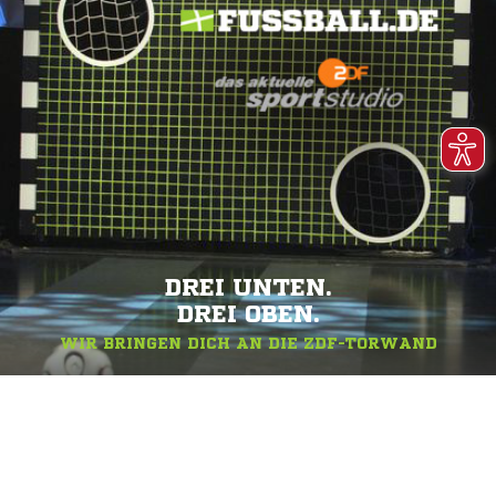
DREI UNTEN.
DREI OBEN.
WIR BRINGEN DICH AN DIE ZDF-TORWAND