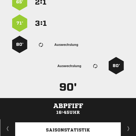
:


65’
:


71’
80’
Auswechslung
80’
Auswechslung
90'
ABPFIFF
16:45UHR
ANZEIGE
SAISONSTATISTIK