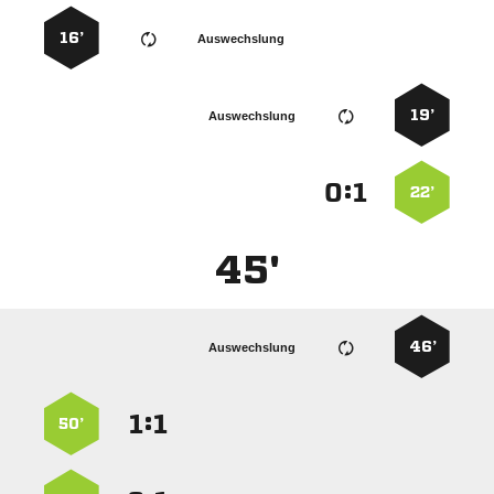
16’
Auswechslung
19’
Auswechslung
:


22’
45'
46’
Auswechslung
:


50’