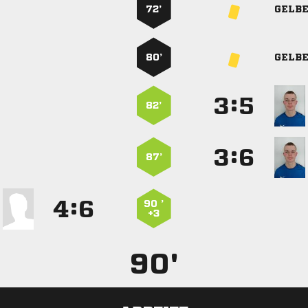
72’
GELB
80’
GELB
:


82’
:


87’
:


90 ’
+3
90'