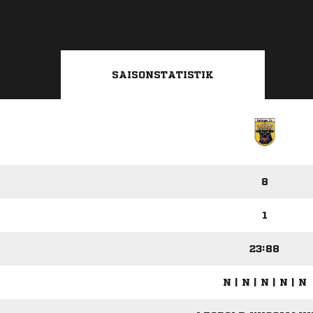
SAISONSTATISTIK
8
1
23:88
N | N | N | N | N