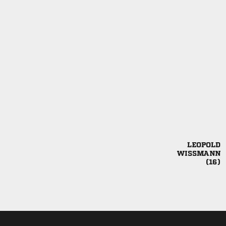


