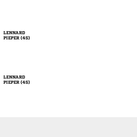

 

 