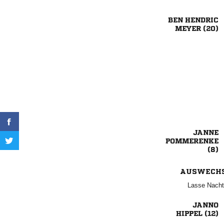
 
 



AUSWECH
 

 