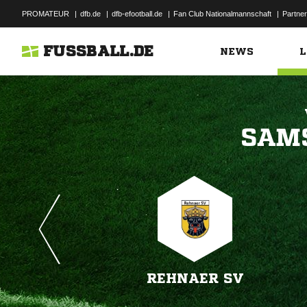
PROMATEUR
|
dfb.de
|
dfb-efootball.de
|
Fan Club Nationalmannschaft
|
Partner
FUSSBALL.DE
NEWS
L

REHNAER SV