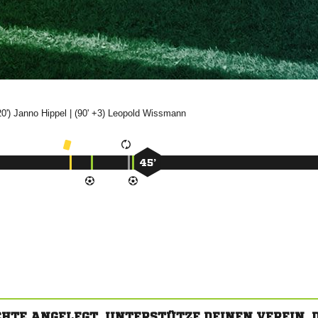
20')


| (90' +3)


45’
CHTE ANGELEGT. UNTERSTÜTZE DEINEN VEREIN,