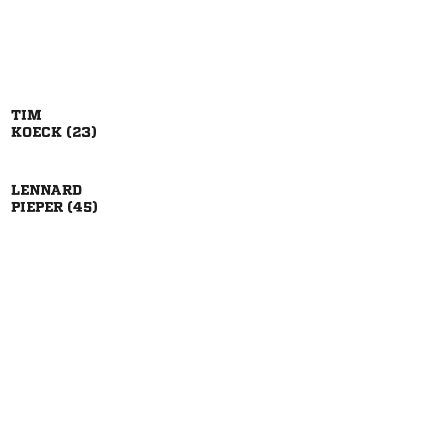

 

 