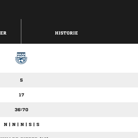
DER
HISTORIE
5
17
36:70
N | N | N | S | S