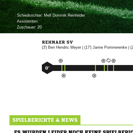
Schiedsrichter:
  
Assistenten:
Zuschauer:
20
REHNAER SV
(3')
 

| (17')


| (
0’
SPIELBERICHTE & NEWS
ES WURDEN LEIDER NOCH KEINE SPIELBERI