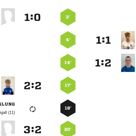
:


3’
:


4’
:


14’
:


17’
SLUNG
18’
 
:


20’