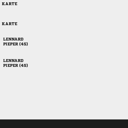
E KARTE
E KARTE

 

 