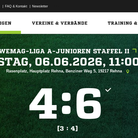
|
FAQ & Kontakt
|
Newsletter
Link
IGEN
VEREINE & VERBÄNDE
TRAINING &
WEMAG-LIGA A-JUNIOREN STAFFEL II
 


Rasenplatz, Hauptplatz Rehna, Benziner Weg 5, 19217 Rehna
:


[3 : 4]