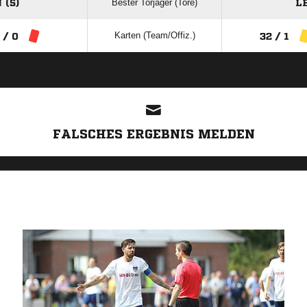
Bester Torjäger (Tore)
(5)
L
Karten (Team/Offiz.)
 / 0
32 / 1
ANZEIGE
FALSCHES ERGEBNIS MELDEN