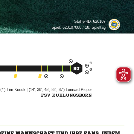
Staffel-ID:
620107
Spiel:
620107088 / 18. Spieltag

90’

(4')


| (14', 39', 45', 82', 87')


FSV KÜHLUNGSBORN
 DEINE MANNSCHAFT UND IHRE FANS, INDEM