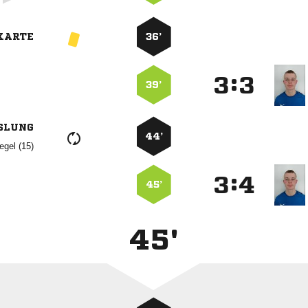
KARTE
36’
:


39’
SLUNG
44’
 
:


45’
45'