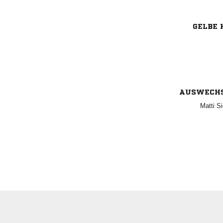
GELBE 
AUSWECH
 