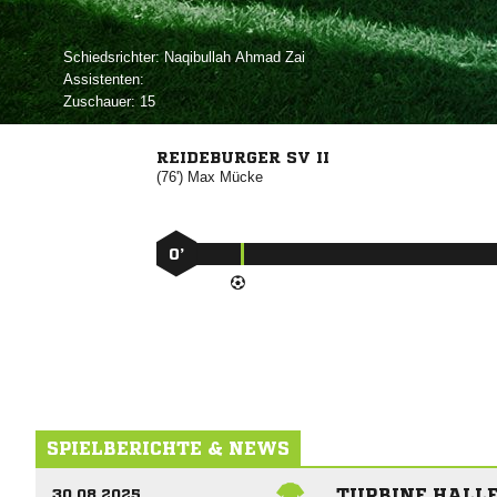
Schiedsrichter:
  
Assistenten:
Zuschauer:
15
REIDEBURGER SV II
(76')


0’
SPIELBERICHTE & NEWS
TURBINE HALLE 
30.08.2025