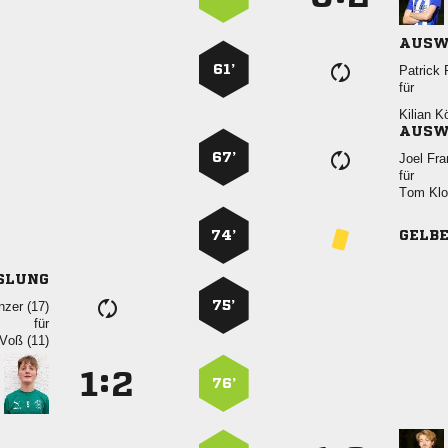
AUSW
61’
 
für
 
AUSW
67’
 
für
 
74’
GELB
SLUNG
75’
 
für
 
:


76’