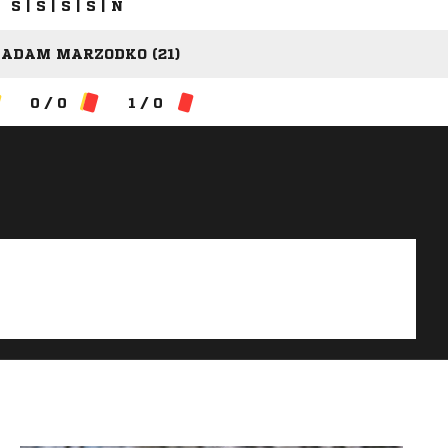
S | S | S | S | N
 ADAM MARZODKO (21)
0 / 0
1 / 0