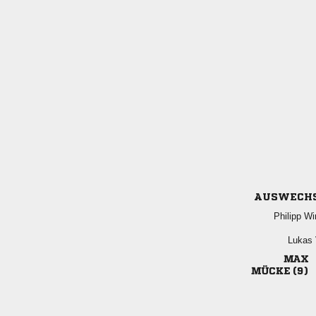
AUSWECH
 
 

 