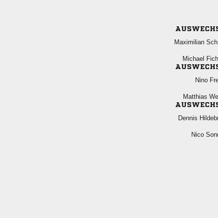
AUSWECH
 
 
AUSWECH
 
 
AUSWECH
 
 