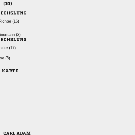

ECHSLUNG
 
 
ECHSLUNG
 
 
E KARTE
 