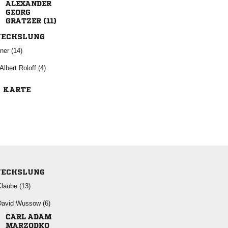


 
ECHSLUNG
 
  
E KARTE
ECHSLUNG
 
  
 
