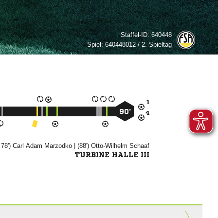
Staffel-ID:
640448
Spiel:
640448012 / 2. Spieltag

90’

 78')
 

| (88')


TURBINE HALLE III