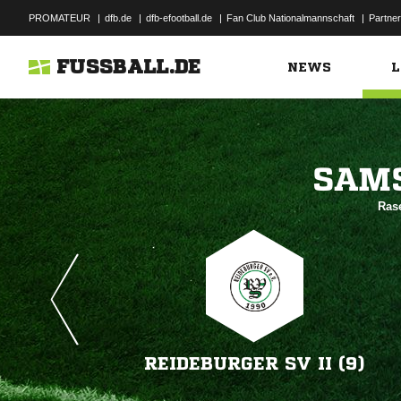
PROMATEUR
|
dfb.de
|
dfb-efootball.de
|
Fan Club Nationalmannschaft
|
Partner
FUSSBALL.DE
NEWS
L

Rase
REIDEBURGER SV II (9)