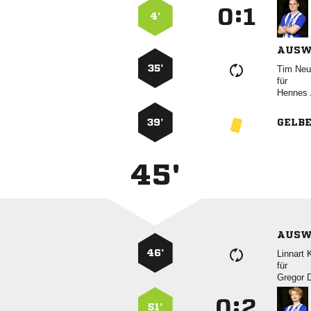
:


4’
AUSW
35’
 
für
 
39’
GELB
45'
AUSW
46’
 
für
 
:


51’