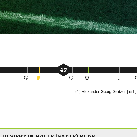
45’
(4')
 

| (51',
III SIEGT IN HALLE (SAALE) KLAR