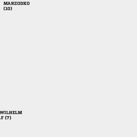



 