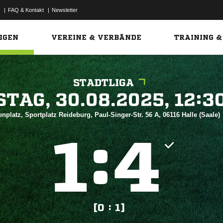
|
FAQ & Kontakt
|
Newsletter
Link
IGEN
VEREINE & VERBÄNDE
TRAINING &
STADTLIGA
 


nplatz, Sportplatz Reideburg, Paul-Singer-Str. 56 A, 06116 Halle (Saale)
:


[0 : 1]