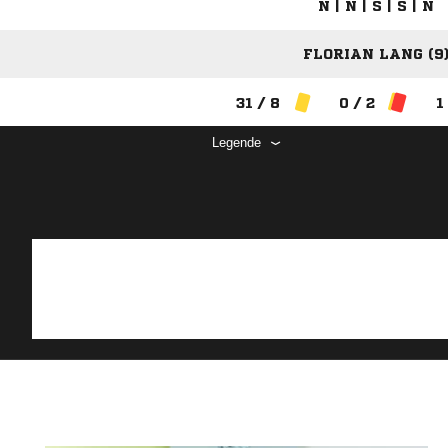
N | N | S | S | N
FLORIAN LANG (9
31 / 8
0 / 2
1
Legende