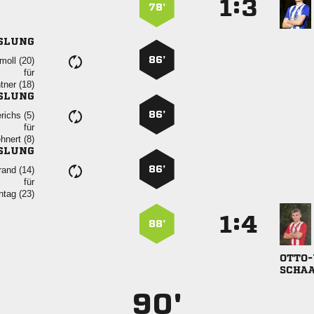
:


78’
SLUNG
86’
 
für
 
SLUNG
86’
 
für
 
SLUNG
86’
 
für
 
:


88’


90'