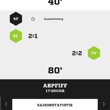
40'
42’
Auswechslung
:


51’
:


70’
80'
ABPFIFF
17:20UHR
ANZEIGE
SAISONSTATISTIK