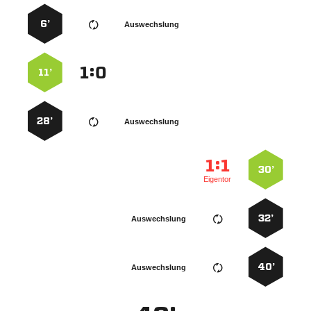
6’
Auswechslung
:


11’
28’
Auswechslung
:


30’
Eigentor
32’
Auswechslung
40’
Auswechslung