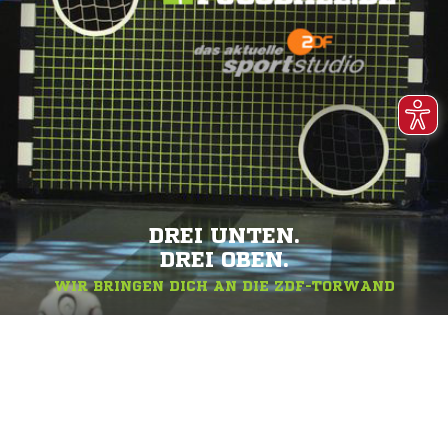
DREI UNTEN.
DREI OBEN.
WIR BRINGEN DICH AN DIE ZDF-TORWAND