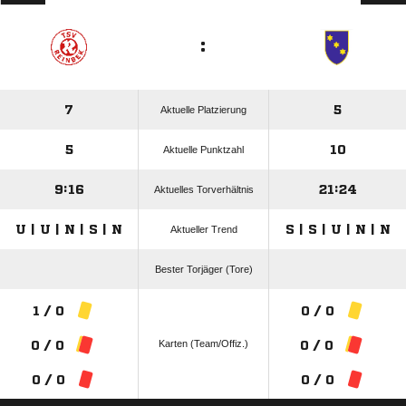
:
7
5
Aktuelle Platzierung
5
10
Aktuelle Punktzahl
9:16
21:24
Aktuelles Torverhältnis
U | U | N | S | N
S | S | U | N | N
Aktueller Trend
Bester Torjäger (Tore)
1 / 0
0 / 0
Karten (Team/Offiz.)
0 / 0
0 / 0
0 / 0
0 / 0