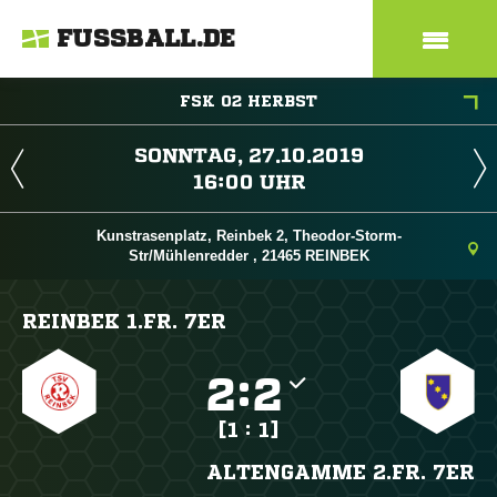
FUSSBALL.DE
FSK 02 HERBST
 
 
Kunstrasenplatz, Reinbek 2, Theodor-Storm-
Str/Mühlenredder , 21465 REINBEK
REINBEK 1.FR. 7ER

:

[1 : 1]
ALTENGAMME 2.FR. 7ER