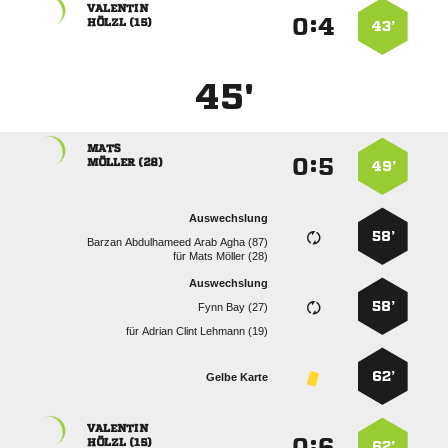

:


 
43’
45'

:


 
49’
Auswechslung
58’
    
für
  
Auswechslung
58’
  
für
   
62’
Gelbe Karte

:


 
62’