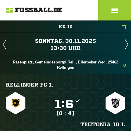
FUSSBALL.DE
KK 10
 
 
Rasenplatz, Gemeindesportpl.Rell., Ellerbeker Weg, 25462
Rellingen
RELLINGER FC 1.

:

[0 : 4]
TEUTONIA 10 1.