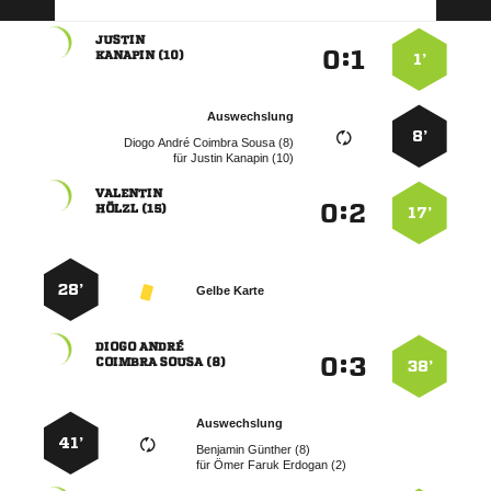

:


 
1’
Auswechslung
8’
    
für
  

:


 
17’
28’
Gelbe Karte
 
:


  
38’
Auswechslung
41’
  
für
   