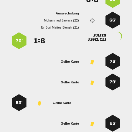
Auswechslung
66’
  
für
   

:


 
70’
75’
Gelbe Karte
79’
Gelbe Karte
82’
Gelbe Karte
85’
Gelbe Karte