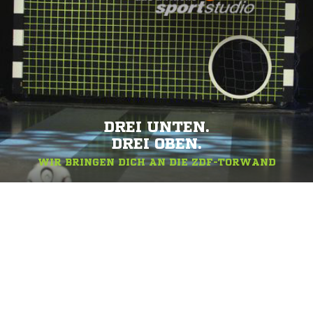
DREI UNTEN.
DREI OBEN.
WIR BRINGEN DICH AN DIE ZDF-TORWAND