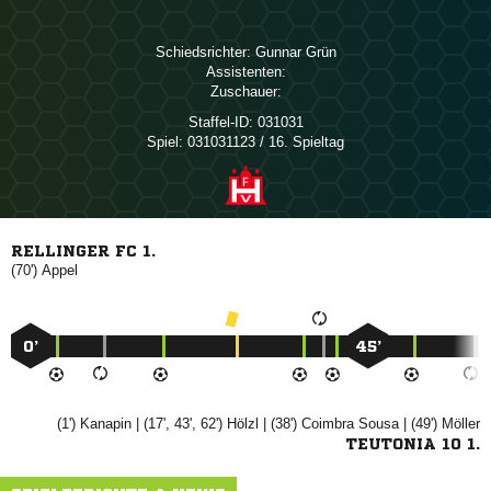
Schiedsrichter:
 
Assistenten:
Zuschauer:
Staffel-ID:
031031
Spiel:
031031123 / 16. Spieltag
RELLINGER FC 1.
(70')

0’
45’
(1')

| (17', 43', 62')

| (38')
 
| (49')

TEUTONIA 10 1.