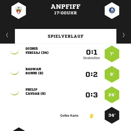
ANPFIFF
17:00UHR
SPIELVERLAUF

:


 
7’
Strafstoßtor

:


 
9’

:


 
24’
34’
Gelbe Karte