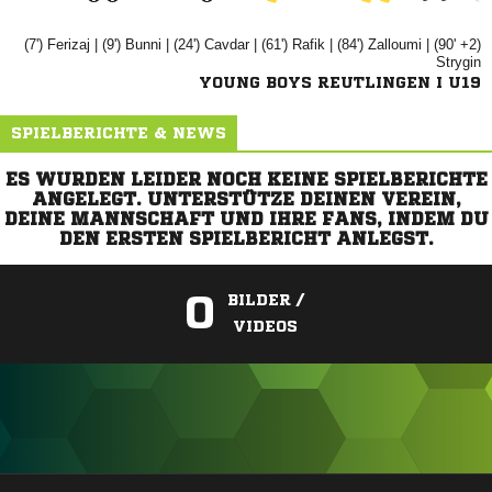
(7')

| (9')

| (24')

| (61')

| (84')

| (90' +2)

YOUNG BOYS REUTLINGEN I U19
SPIELBERICHTE & NEWS
ES WURDEN LEIDER NOCH KEINE SPIELBERICHTE
ANGELEGT. UNTERSTÜTZE DEINEN VEREIN,
DEINE MANNSCHAFT UND IHRE FANS, INDEM DU
DEN ERSTEN SPIELBERICHT ANLEGST.
0
BILDER /
VIDEOS
ANZEIGE