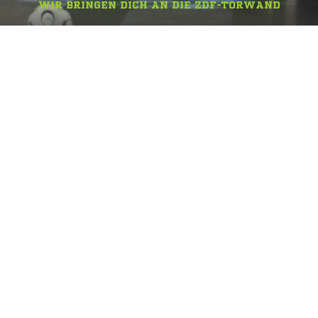
WIR BRINGEN DICH AN DIE ZDF-TORWAND