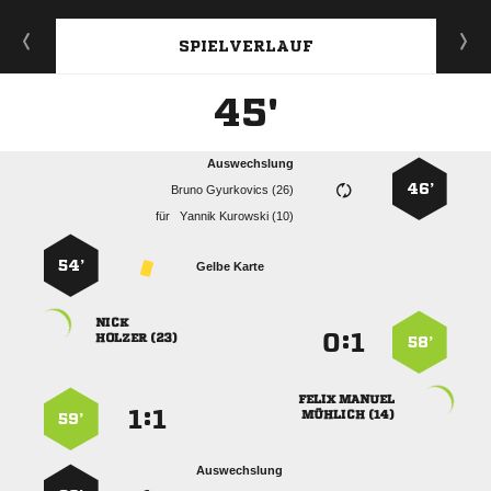
SPIELVERLAUF
45'
Auswechslung
46’
  
für
  
54’
Gelbe Karte

:


 
58’
 
:


 
59’
Auswechslung