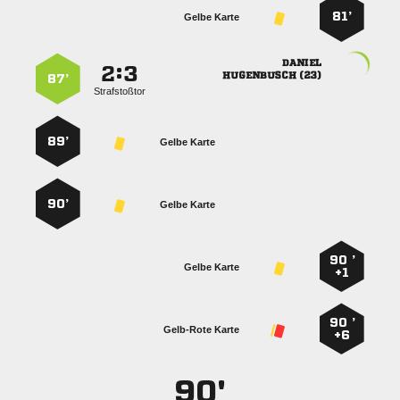
81’
Gelbe Karte

:


 
87’
Strafstoßtor
89’
Gelbe Karte
90’
Gelbe Karte
90 ’
Gelbe Karte
+1
90 ’
Gelb-Rote Karte
+6
90'