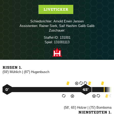
LIVETICKER
Schiedsrichter:
  
Assistenten:
 
,    
Zuschauer:
Staffel-ID:
131001
Spiel:
131001113
RISSEN 1.
(59')

| (87')

0’
45’
(58', 65')

| (75')

NIENSTEDTEN 1.