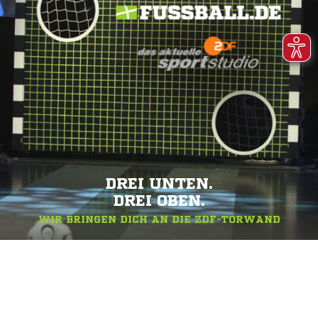
DREI UNTEN.
DREI OBEN.
WIR BRINGEN DICH AN DIE ZDF-TORWAND