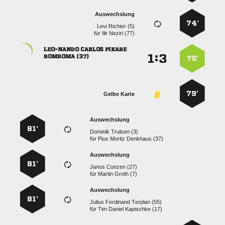
Auswechslung
74’
  
für
  
  
:


 
75’
79’
Gelbe Karte
Auswechslung
81’
  
für
   
Auswechslung
81’
  
für
  
Auswechslung
81’
   
für
   