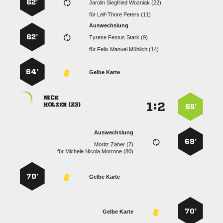
62’
   
für
  
Auswechslung
62’
   
für
   
64’
Gelbe Karte

:


 
65’
Auswechslung
69’
  
für
   
70’
Gelbe Karte
70’
Gelbe Karte