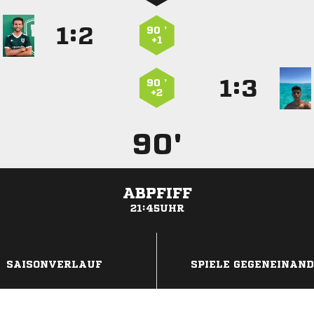
:


90 ’
+1
:


90 ’
+2
90'
ABPFIFF
21:45UHR
ANZEIGE
SAISONVERLAUF
SPIELE GEGENEINAN