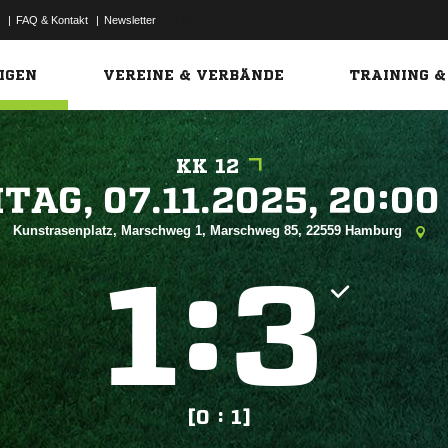
|
FAQ & Kontakt
|
Newsletter
Link
IGEN
VEREINE & VERBÄNDE
TRAINING &
KK 12
 


Kunstrasenplatz, Marschweg 1, Marschweg 85, 22559 Hamburg
:


[0 : 1]