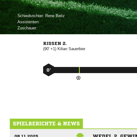
Schiedsrichter:
 
Assistenten:
Zuschauer:
RISSEN 2.
(90' +1)


0’
SPIELBERICHTE & NEWS
WEDEL 2. GEWIN
08.11.2025