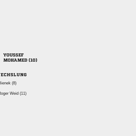

 
ECHSLUNG
 
  