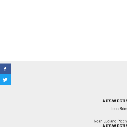
AUSWECH
 
  
AUSWECH