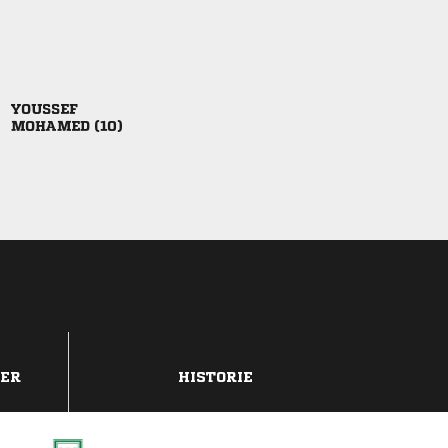

 
DER
HISTORIE