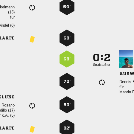
64’


für
 
KARTE
68’
:


68’
Strafstoßtor
AUSW
70’
 
für
 
SLUNG
80’
 
 
r
k.A. (5)
KARTE
82’