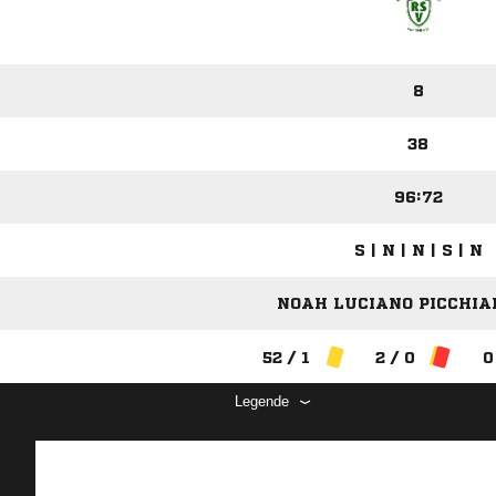
8
38
96:72
S | N | N | S | N
NOAH LUCIANO PICCHIAN
52 / 1
2 / 0
0
Legende