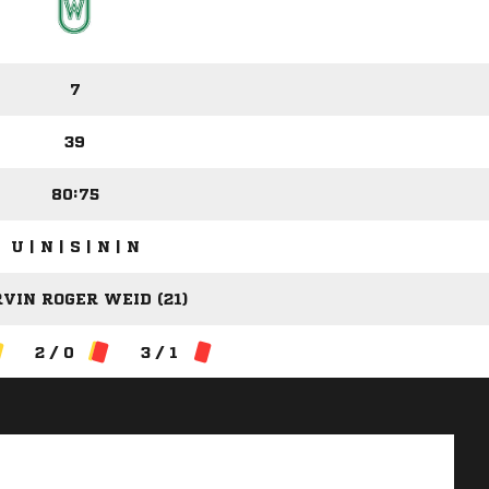
7
39
80:75
U | N | S | N | N
VIN ROGER WEID (21)
2 / 0
3 / 1