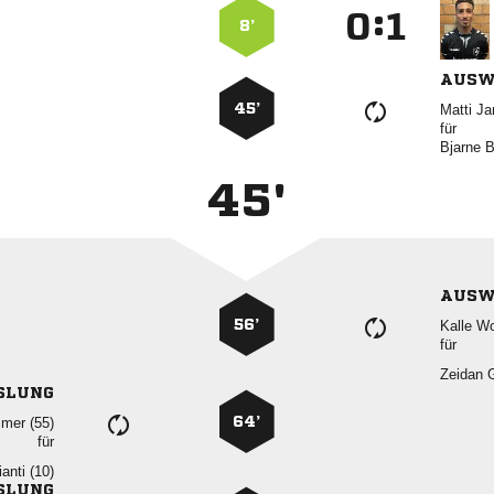
:


8’
AUSW
45’
 
für
 
45'
AUSW
56’
 
für
 
SLUNG
64’
 
für
 
SLUNG