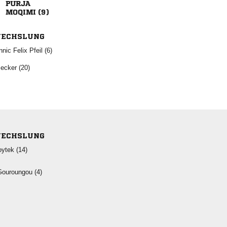

 
ECHSLUNG
   
 
ECHSLUNG
 
 