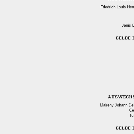
  
 
GELBE 
AUSWECH
  

fü
GELBE 