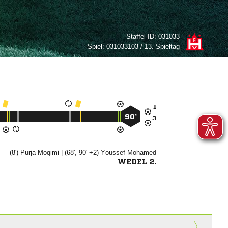
Staffel-ID:
031033
Spiel:
031033103 / 13. Spieltag

90’

(8')


| (68', 90' +2)


WEDEL 2.