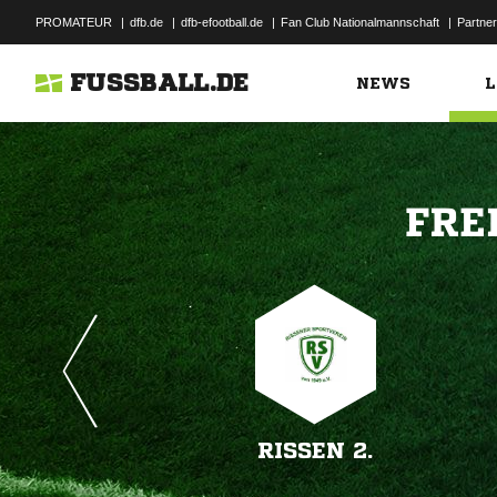
PROMATEUR
|
dfb.de
|
dfb-efootball.de
|
Fan Club Nationalmannschaft
|
Partner
FUSSBALL.DE
NEWS
L

RISSEN 2.