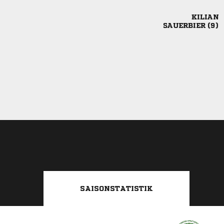

 
SAISONSTATISTIK