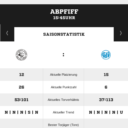
ABPFIFF
15:45UHR
ANZEIGE
SAISONSTATISTIK
:
12
15
Aktuelle Platzierung
26
6
Aktuelle Punktzahl
53:101
37:113
Aktuelles Torverhältnis
N | N | N | S | N
N | N | N | N | U
Aktueller Trend
Bester Torjäger (Tore)