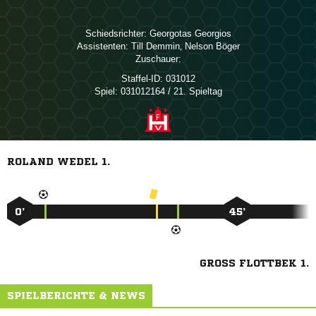
Schiedsrichter:
 
Assistenten:
 
,  
Zuschauer:
Staffel-ID:
031012
Spiel:
031012164 / 21. Spieltag
ROLAND WEDEL 1.
0’
45’
GROSS FLOTTBEK 1.
SPIELBERICHTE & NEWS