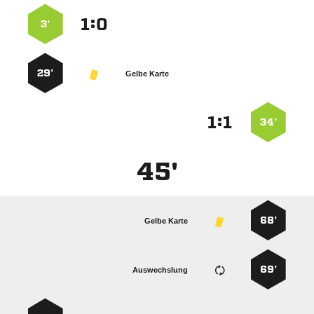
:


3’
29’
Gelbe Karte
:


34’
45'
68’
Gelbe Karte
69’
Auswechslung