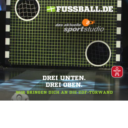
DREI UNTEN.
DREI OBEN.
WIR BRINGEN DICH AN DIE ZDF-TORWAND