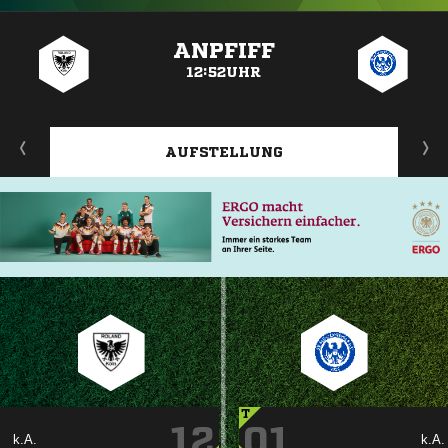
ANZEIGE
ANPFIFF
12:52UHR
AUFSTELLUNG
T
12
01
k.A.
k.A.