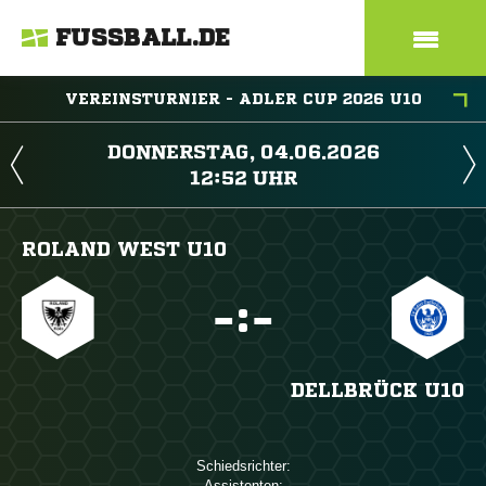
FUSSBALL.DE
VEREINSTURNIER - ADLER CUP 2026 U10
 
 
ROLAND WEST U10

:

DELLBRÜCK U10
Schiedsrichter:
Assistenten: