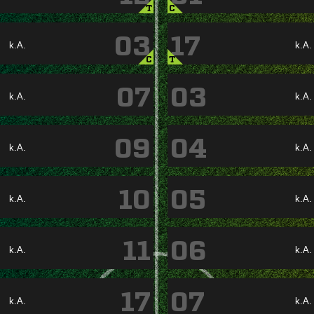
T
C
03
17
k.A.
k.A.
C
T
07
03
k.A.
k.A.
09
04
k.A.
k.A.
10
05
k.A.
k.A.
11
06
k.A.
k.A.
17
07
k.A.
k.A.