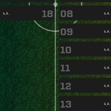
18
08
k.A.
k.A.
09
k.A.
10
k.A.
11
k.A.
12
k.A.
13
k.A.