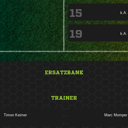
15
k.A.
19
k.A.
ERSATZBANK
&nbsp;
TRAINER
 
 