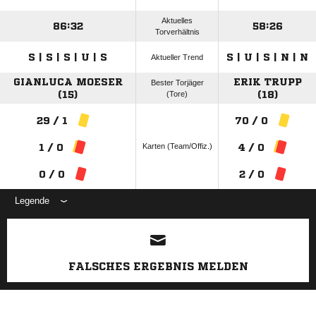
Aktuelles
86:32
58:26
Torverhältnis
S | S | S | U | S
S | U | S | N | N
Aktueller Trend
GIANLUCA MOESER
ERIK TRUPP
Bester Torjäger
(15)
(Tore)
(18)
29 / 1
70 / 0
Karten (Team/Offiz.)
1 / 0
4 / 0
0 / 0
2 / 0
Legende
ANZEIGE
FALSCHES ERGEBNIS MELDEN