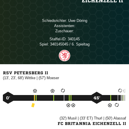
EICHENZELL II
Schiedsrichter:
 
Assistenten:
Zuschauer:
Staffel-ID:
340145
Spiel:
340145045 / 6. Spieltag
RSV PETERSBERG II
(13', 23', 68')

| (57')

0’
45’
(32')

| (33' ET)

| (50')

FC BRITANNIA EICHENZELL II