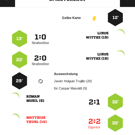
12’
Gelbe Karte

:


 
13’
Strafstoßtor

:


 
23’
Strafstoßtor
Auswechslung
29’
   
für
  

:


 
32’

:


 
33’
Eigentor