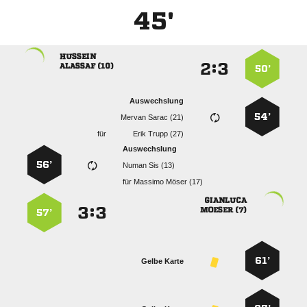
45'

:


 
50’
Auswechslung
54’
  
für
  
Auswechslung
56’
  
für
  

:


 
57’
61’
Gelbe Karte