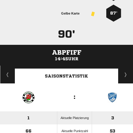
87’
Gelbe Karte
90'
ABPFIFF
14:45UHR
ANZEIGE
SAISONSTATISTIK
:
1
3
Aktuelle Platzierung
66
53
Aktuelle Punktzahl