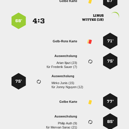
67’
Gelbe Karte

:


 
68’
71’
Gelb-Rote Karte
Auswechslung
75’
  
für
  
Auswechslung
75’
  
für
  
77’
Gelbe Karte
Auswechslung
85’
  
für
  