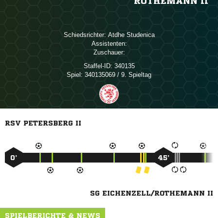
ROTHEMANN II
Schiedsrichter:
 
Assistenten:
Zuschauer:
Staffel-ID:
340135
Spiel:
340135069 / 9. Spieltag
RSV PETERSBERG II
0’
45’
SG EICHENZELL/ROTHEMANN II
SPIELBERICHTE & NEWS