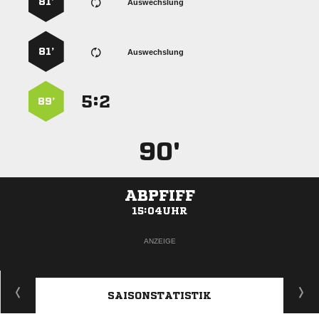
81’
Auswechslung
81’
Auswechslung
:


89’
90'
ABPFIFF
15:04UHR
ANZEIGE
SAISONSTATISTIK