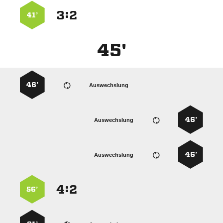
:


41’
45'
46’
Auswechslung
46’
Auswechslung
46’
Auswechslung
:


56’