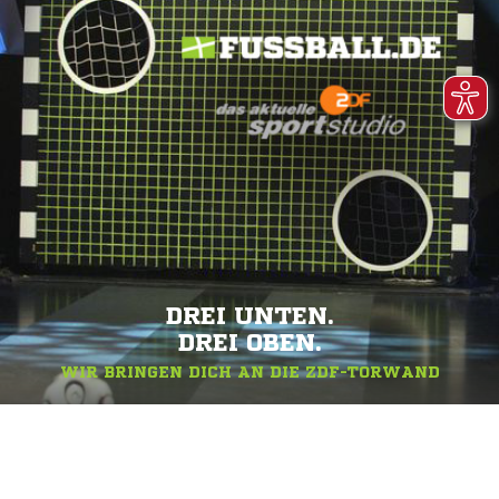
DREI UNTEN.
DREI OBEN.
WIR BRINGEN DICH AN DIE ZDF-TORWAND