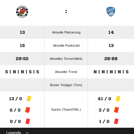
:
13
14
Aktuelle Platzierung
15
13
Aktuelle Punktzahl
29:52
28:88
Aktuelles Torverhältnis
S | N | N | S | S
N | N | N | N | S
Aktueller Trend
Bester Torjäger (Tore)
13 / 0
41 / 0
Karten (Team/Offiz.)
0 / 0
3 / 0
0 / 0
1 / 0
Legende