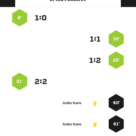
:


6’
:


10’
:


20’
:


31’
40’
Gelbe Karte
41’
Gelbe Karte