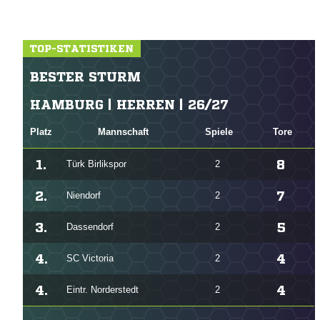
TOP-STATISTIKEN
BESTER STURM
HAMBURG | HERREN | 26/27
Platz
Mannschaft
Spiele
Tore
1.
8
Türk Birlikspor
2
2.
7
Niendorf
2
3.
5
Dassendorf
2
4.
4
SC Victoria
2
4.
4
Eintr. Norderstedt
2