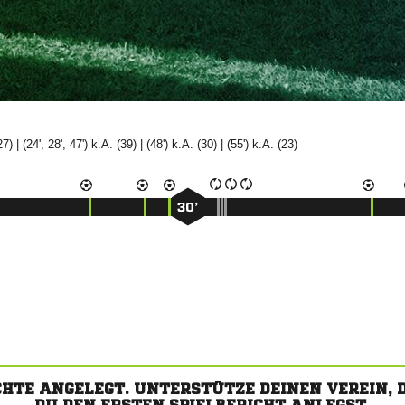
27) | (24', 28', 47') k.A. (39) | (48') k.A. (30) | (55') k.A. (23)
30’
CHTE ANGELEGT. UNTERSTÜTZE DEINEN VEREIN,