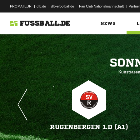
PROMATEUR
|
dfb.de
|
dfb-efootball.de
|
Fan Club Nationalmannschaft
|
Partner
FUSSBALL.DE
NEWS
L

Kunstrasen
RUGENBERGEN 1.D (A1)