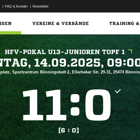
|
FAQ & Kontakt
|
Newsletter
Link
IGEN
VEREINE & VERBÄNDE
TRAINING &
HFV-POKAL U13-JUNIOREN TOPF 1
 


platz, Sportzentrum Bönningstedt 2, Ellerbeker Str. 29-31, 25474 Bönni
:


[6 : 0]