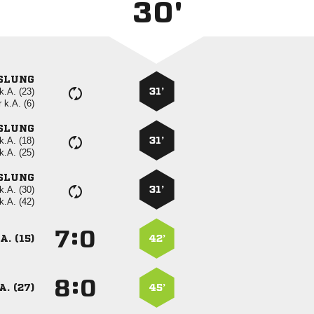
30'
SLUNG
k.A. (23)
31’
r
k.A. (6)
SLUNG
k.A. (18)
31’
k.A. (25)
SLUNG
k.A. (30)
31’
k.A. (42)
:


A. (15)
42’
:


A. (27)
45’