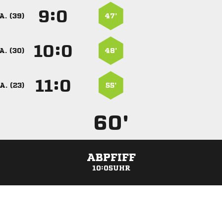
:


A. (39)
47’
:


A. (30)
48’
:


A. (23)
55’
60'
ABPFIFF
10:05UHR
ANZEIGE