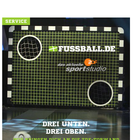
SERVICE
DREI UNTEN.
DREI OBEN.
WIR BRINGEN DICH AN DIE ZDF-TORWAND