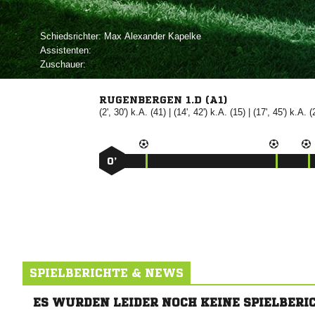
Schiedsrichter:
  
Assistenten:
Zuschauer:
RUGENBERGEN 1.D (A1)
(2', 30') k.A. (41) | (14', 42') k.A. (15) | (17', 45') k.A. (
0’
SPIELBERICHTE & NEWS
ES WURDEN LEIDER NOCH KEINE SPIELBERI