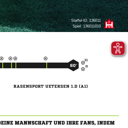
Staffel-ID:
136011
Spiel:
136011010

60’

RASENSPORT UETERSEN 1.D (A1)
 DEINE MANNSCHAFT UND IHRE FANS, INDEM