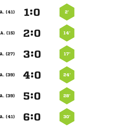
:


A. (41)
2’
:


A. (15)
14’
:


A. (27)
17’
:


A. (39)
24’
:


A. (39)
28’
:


A. (41)
30’