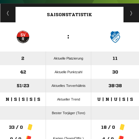
ANZEIGE
SAISONSTATISTIK
:
2
11
Aktuelle Platzierung
42
30
Aktuelle Punktzahl
51:23
38:38
Aktuelles Torverhältnis
N | S | S | S | S
U | N | U | S | S
Aktueller Trend
Bester Torjäger (Tore)
33 / 0
18 / 0
Karten (Team/Offiz.)
0 / 0
4 / 0