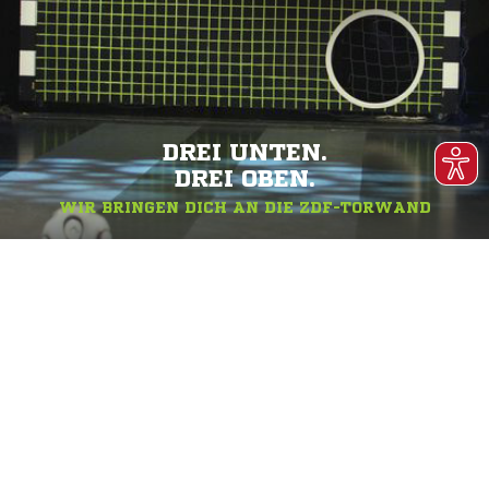
DREI UNTEN.
DREI OBEN.
WIR BRINGEN DICH AN DIE ZDF-TORWAND