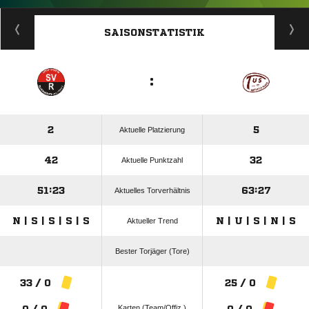
ANZEIGE
SAISONSTATISTIK
:
2
5
Aktuelle Platzierung
42
32
Aktuelle Punktzahl
51:23
63:27
Aktuelles Torverhältnis
N | S | S | S | S
N | U | S | N | S
Aktueller Trend
Bester Torjäger (Tore)
33 / 0
25 / 0
Karten (Team/Offiz.)
0 / 0
0 / 0