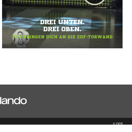
DREI UNTEN.
DREI OBEN.
WIR BRINGEN DICH AN DIE ZDF-TORWAND
© DFB