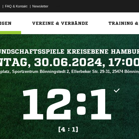
|
FAQ & Kontakt
|
Newsletter
Link
IGEN
VEREINE & VERBÄNDE
TRAINING &
UNDSCHAFTSSPIELE KREISEBENE HAMBU
 


platz, Sportzentrum Bönningstedt 2, Ellerbeker Str. 29-31, 25474 Bönni
:


[4 : 1]