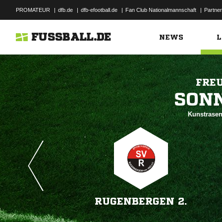
PROMATEUR
|
dfb.de
|
dfb-efootball.de
|
Fan Club Nationalmannschaft
|
Partner
FUSSBALL.DE
NEWS
L
FRE

Kunstrasen
RUGENBERGEN 2.