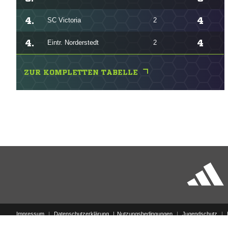
4.
4
SC Victoria
2
4.
4
Eintr. Norderstedt
2
ZUR KOMPLETTEN TABELLE
Impressum
|
Datenschutzerklärung
Nutzungsbedingungen
|
Jugendschutz
|