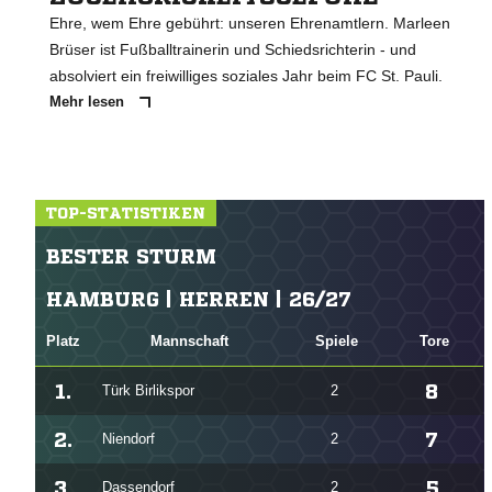
Ehre, wem Ehre gebührt: unseren Ehrenamtlern. Marleen
Brüser ist Fußballtrainerin und Schiedsrichterin - und
absolviert ein freiwilliges soziales Jahr beim FC St. Pauli.
Mehr lesen
TOP-STATISTIKEN
BESTER STURM
HAMBURG | HERREN | 26/27
Platz
Mannschaft
Spiele
Tore
1.
8
Türk Birlikspor
2
2.
7
Niendorf
2
3.
5
Dassendorf
2