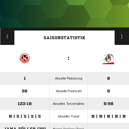
ANZEIGE
SAISONSTATISTIK
:
1
8
Aktuelle Platzierung
58
8
Aktuelle Punktzahl
123:18
5:98
Aktuelles Torverhältnis
N | S | S | S | S
N | N | N | N | N
Aktueller Trend