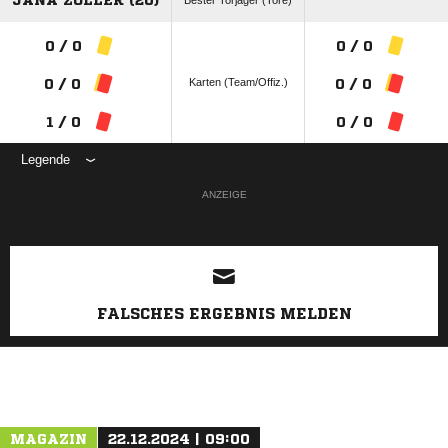
JANA ZÖLLER (20)
Bester Torjäger (Tore)
0 / 0
0 / 0
Karten (Team/Offiz.)
0 / 0
0 / 0
1 / 0
0 / 0
Legende
ANZEIGE
FALSCHES ERGEBNIS MELDEN
MAGAZIN
22.12.2024 | 09:00