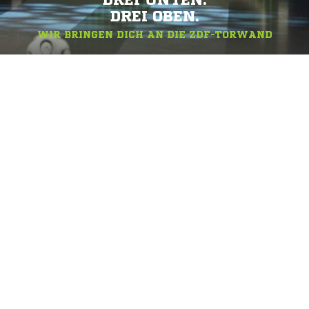
DREI UNTEN.
DREI OBEN.
WIR BRINGEN DICH AN DIE ZDF-TORWAND