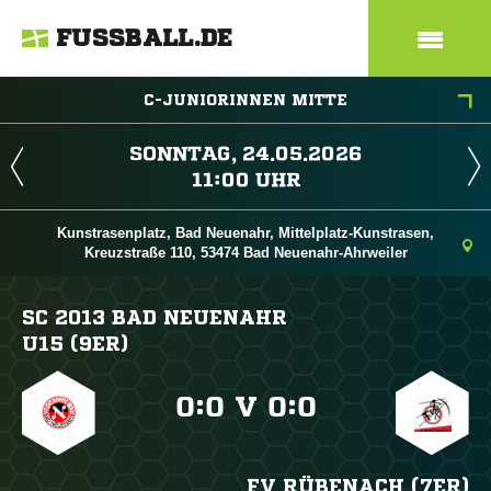
FUSSBALL.DE
C-JUNIORINNEN MITTE
 
 
Kunstrasenplatz, Bad Neuenahr, Mittelplatz-Kunstrasen,
Kreuzstraße 110, 53474 Bad Neuenahr-Ahrweiler
SC 2013 BAD NEUENAHR
U15 (9ER)

:

V

:

FV RÜBENACH (7ER)