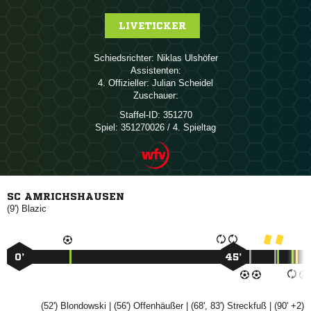
LIVETICKER
Schiedsrichter:
 
Assistenten:
4. Offizieller:
 
Zuschauer:
Staffel-ID:
351270
Spiel:
351270026 / 4. Spieltag
SC AMRICHSHAUSEN
(9')

0’
45’
(52')

| (56')

| (68', 83')

| (90' +2)