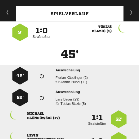
SPIELVERLAUF

:


 
9’
Strafstoßtor
45'
Auswechslung
46’
  
für
  
Auswechslung
52’
  
für
  

:


 
52’
Strafstoßtor
