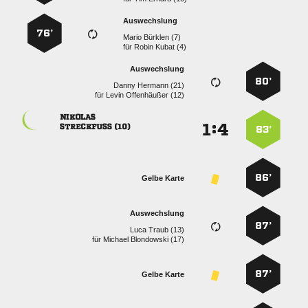
Auswechslung
76’
  
für
  
Auswechslung
80’
  
für
  

:


 
83’
86’
Gelbe Karte
Auswechslung
87’
  
für
  
87’
Gelbe Karte