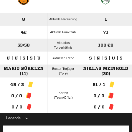
8
1
Aktuelle Platzierung
42
71
Aktuelle Punktzahl
Aktuelles
53:58
100:28
Torverhältnis
U | U | S | S | U
S | N | S | U | S
Aktueller Trend
MARIO BÜRKLEN
NIKLAS MEINHOLD
Bester Torjäger
(11)
(Tore)
(30)
48 / 2
51 / 1
Karten
0 / 0
0 / 0
(Team/Offiz.)
0 / 0
0 / 0
Legende
ANZEIGE