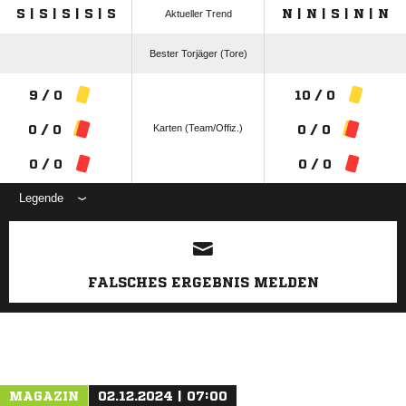
S | S | S | S | S
N | N | S | N | N
Aktueller Trend
Bester Torjäger (Tore)
9 / 0
10 / 0
Karten (Team/Offiz.)
0 / 0
0 / 0
0 / 0
0 / 0
Legende
ANZEIGE
FALSCHES ERGEBNIS MELDEN
MAGAZIN
02.12.2024 | 07:00