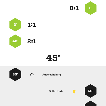
:


2’
:


3’
:


40’
45'
50’
Auswechslung
60’
Gelbe Karte