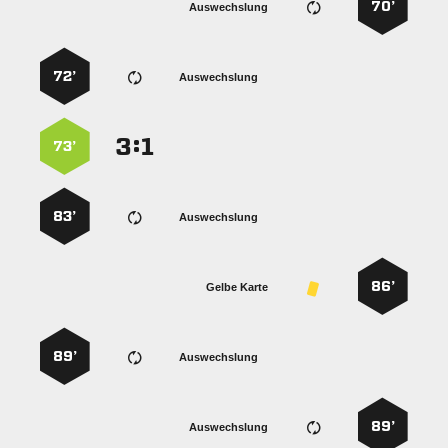
70’
Auswechslung
72’
Auswechslung
:


73’
83’
Auswechslung
86’
Gelbe Karte
89’
Auswechslung
89’
Auswechslung