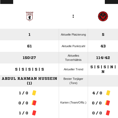
:
1
5
Aktuelle Platzierung
61
43
Aktuelle Punktzahl
Aktuelles
150:27
114:42
Torverhältnis
S | S | S | N |
S | S | S | S | S
Aktueller Trend
N
ABDUL RAHMAN HUSSEIN
Bester Torjäger
(1)
(Tore)
1 / 0
4 / 0
Karten (Team/Offiz.)
0 / 0
0 / 0
1 / 0
0 / 0