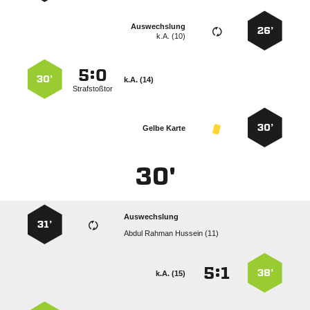
Auswechslung
26’
k.A. (10)
:


30’
k.A. (14)
Strafstoßtor
30’
Gelbe Karte
30'
Auswechslung
31’
   
:


38’
k.A. (15)