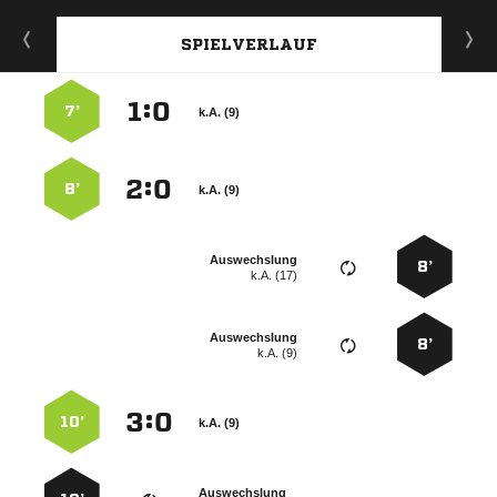
SPIELVERLAUF
:


7’
k.A. (9)
:


8’
k.A. (9)
Auswechslung
8’
k.A. (17)
Auswechslung
8’
k.A. (9)
:


10’
k.A. (9)
Auswechslung