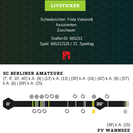
LIVETICKER
Schiedsrichter:
 
Assistenten:
Zuschauer:
Staffel-ID:
665212
Spiel:
665212125 / 21. Spieltag
SC BERLINER AMATEURE
(7', 8', 10', 40') k.A. (9) | (13') k.A. (13) | (30') k.A. (14) | (42') k.A. (8) | (57')
k.A. (6) | (59') k.A. (15)
0’
30’
(38') k.A. (15)
FV WANNSEE