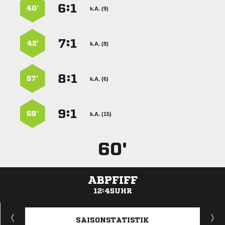
:


40’
k.A. (9)
:


42’
k.A. (8)
:


57’
k.A. (6)
:


59’
k.A. (15)
60'
ABPFIFF
12:45UHR
ANZEIGE
SAISONSTATISTIK