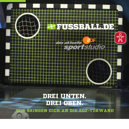
DREI UNTEN.
DREI OBEN.
WIR BRINGEN DICH AN DIE ZDF-TORWAND