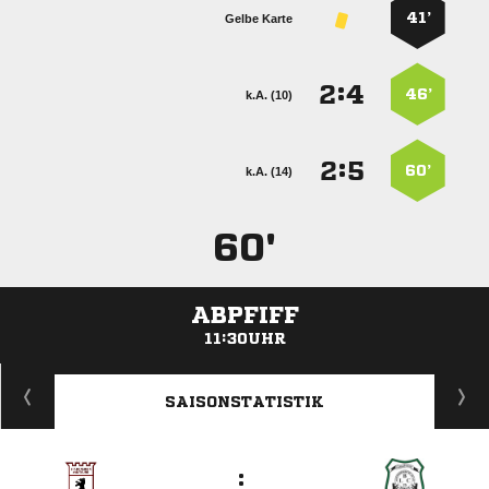
41’
Gelbe Karte
:


46’
k.A. (10)
:


60’
k.A. (14)
60'
ABPFIFF
11:30UHR
ANZEIGE
SAISONSTATISTIK
: