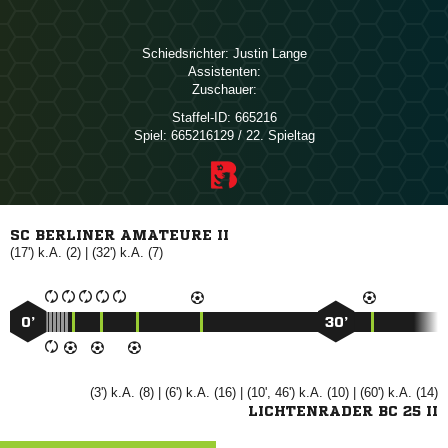
Schiedsrichter:
 
Assistenten:
Zuschauer:
Staffel-ID:
665216
Spiel:
665216129 / 22. Spieltag
SC BERLINER AMATEURE II
(17') k.A. (2) | (32') k.A. (7)
0’
30’
(3') k.A. (8) | (6') k.A. (16) | (10', 46') k.A. (10) | (60') k.A. (14)
LICHTENRADER BC 25 II