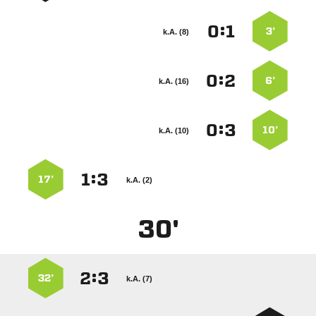
:


3’
k.A. (8)
:


6’
k.A. (16)
:


10’
k.A. (10)
:


17’
k.A. (2)
30'
:


32’
k.A. (7)