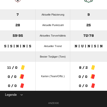
7
9
Aktuelle Platzierung
28
25
Aktuelle Punktzahl
59:95
72:78
Aktuelles Torverhältnis
S | S | N | N | S
N | U | N | S | N
Aktueller Trend
Bester Torjäger (Tore)
11 / 0
8 / 2
Karten (Team/Offiz.)
0 / 0
0 / 0
0 / 0
0 / 0
Legende
ANZEIGE