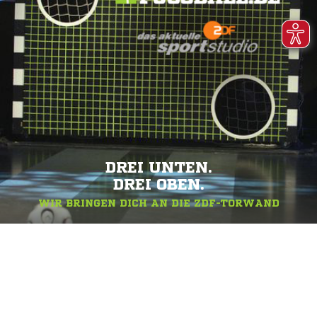
DREI UNTEN.
DREI OBEN.
WIR BRINGEN DICH AN DIE ZDF-TORWAND