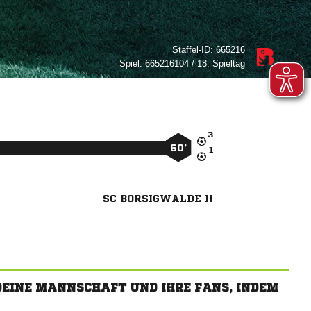
Staffel-ID:
665216
Spiel:
665216104 / 18. Spieltag

60’

SC BORSIGWALDE II
 DEINE MANNSCHAFT UND IHRE FANS, INDEM