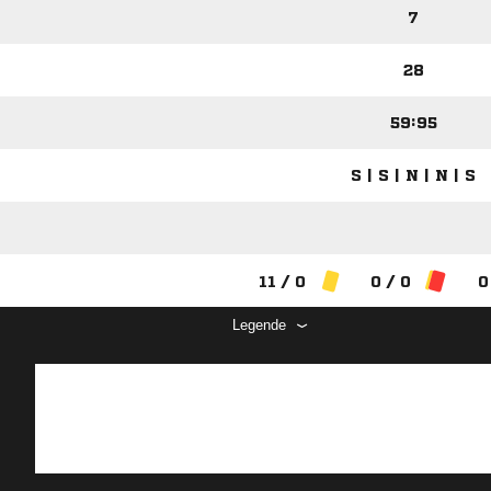
7
28
59:95
S | S | N | N | S
11 / 0
0 / 0
0
Legende