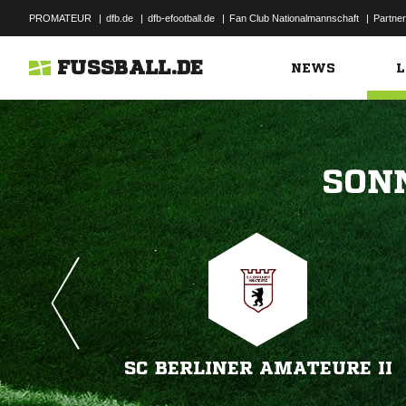
PROMATEUR
|
dfb.de
|
dfb-efootball.de
|
Fan Club Nationalmannschaft
|
Partner
FUSSBALL.DE
NEWS
L

SC BERLINER AMATEURE II