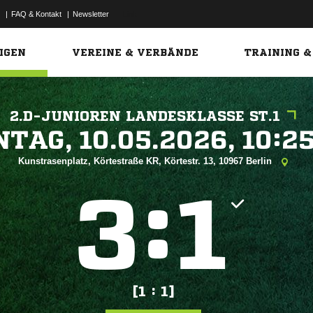
|
FAQ & Kontakt
|
Newsletter
Link
IGEN
VEREINE & VERBÄNDE
TRAINING &
2.D-JUNIOREN LANDESKLASSE ST.1
 


Kunstrasenplatz, Körtestraße KR, Körtestr. 13, 10967 Berlin
:


[1 : 1]