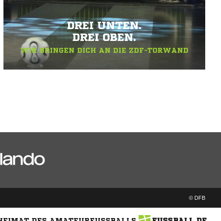
DREI UNTEN.
DREI OBEN.
WIR BRINGEN DICH AN DIE ZDF-TORWAND
© DFB
 HEIMAT DES AMATEURFUSSBALLS
FUSSBALL.DE