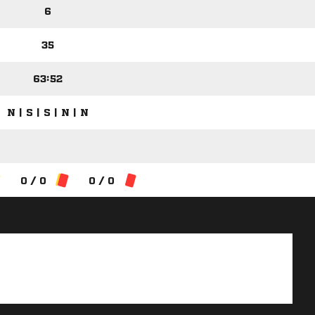
6
35
63:52
N | S | S | N | N
0 / 0
0 / 0