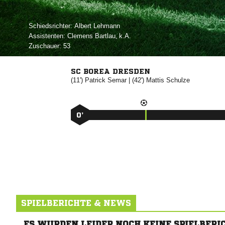
Schiedsrichter:
 
Assistenten:
 
, 
Zuschauer:
53
SC BOREA DRESDEN
(11')


| (42')


0’
SPIELBERICHTE & NEWS
ES WURDEN LEIDER NOCH KEINE SPIELBERI