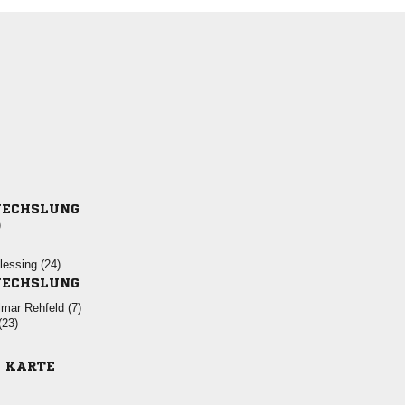
ECHSLUNG
)
 
ECHSLUNG
  
(23)
E KARTE