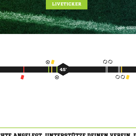
LIVETICKER
Spiel:
69000
45’
CHTE ANGELEGT. UNTERSTÜTZE DEINEN VEREIN,