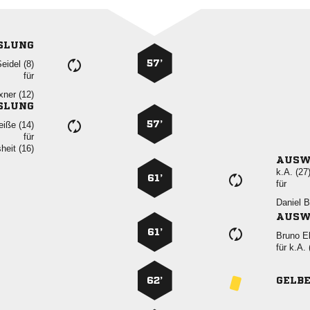
SLUNG
57’
 
für
 
SLUNG
57’
 
für
 
AUSW
k.A. (27
61’
für
 
AUSW
61’
 
für
k.A. 
62’
GELB