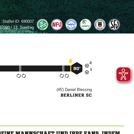
Staffel-ID:
690007
7090 / 13. Spieltag

90’

(45')


BERLINER SC
 DEINE MANNSCHAFT UND IHRE FANS, INDEM