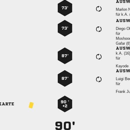
AUSW
73’
 
für
k.A. 
AUSW
73’
 
für

 
AUSW
k.A. (16
87’
für
 
AUSW
87’
 
für
 
90 ’
KARTE
+2
90'