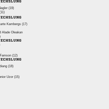
ECHSLUNG
 
(11)
ECHSLUNG
  
  

ECHSLUNG
)
 
ECHSLUNG
 
  