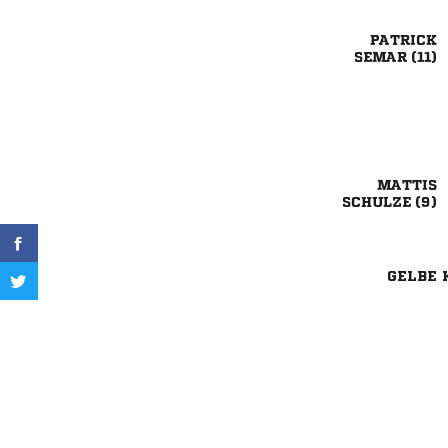

 

 
GELBE 