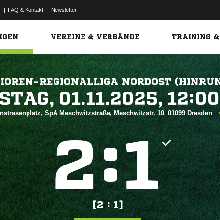
|
FAQ & Kontakt
|
Newsletter
Link
IGEN
VEREINE & VERBÄNDE
TRAINING &
IOREN-REGIONALLIGA NORDOST (HINRU
 


nstrasenplatz, SpA Meschwitzstraße, Meschwitzstr. 10, 01099 Dresden
:


[2 : 1]