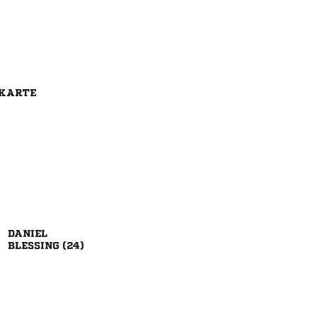
 KARTE

 