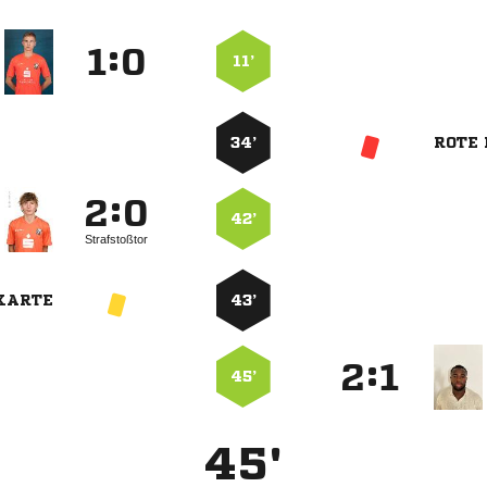
:


11’
34’
ROTE
:


42’
Strafstoßtor
KARTE
43’
:


45’
45'