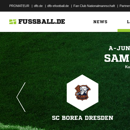
PROMATEUR
|
dfb.de
|
dfb-efootball.de
|
Fan Club Nationalmannschaft
|
Partner
FUSSBALL.DE
NEWS
L
A-JUN

Ku
SC BOREA DRESDEN