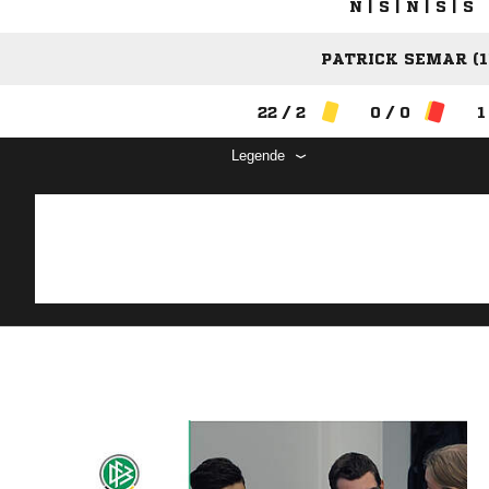
N | S | N | S | S
PATRICK SEMAR (1
22 / 2
0 / 0
1
Legende