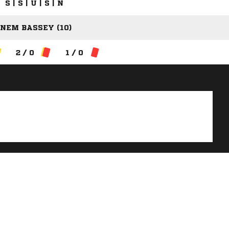
S | S | U | S | N
INEM BASSEY (10)
2 / 0
1 / 0