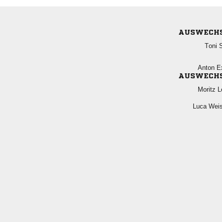
AUSWECH
 
 
AUSWECH
 
 