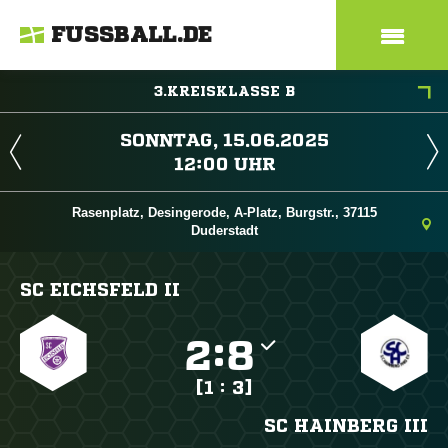
FUSSBALL.DE
3.KREISKLASSE B
 
 
Rasenplatz, Desingerode, A-Platz, Burgstr., 37115
Duderstadt
SC EICHSFELD II

:

[1 : 3]
SC HAINBERG III