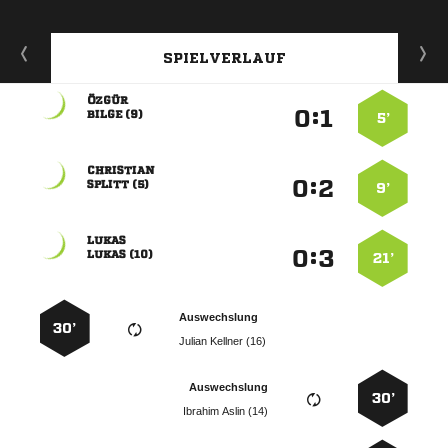
SPIELVERLAUF

:


 
5’

:


 
9’

:


 
21’
Auswechslung
30’
  
Auswechslung
30’
  