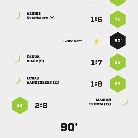

:


 
75’
80’
Gelbe Karte

:


 
83’

:


 
86’

:


 
89’
90'