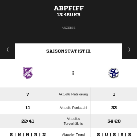
ABPFIFF
13:45UHR
ANZEIGE
SAISONSTATISTIK
:
7
1
Aktuelle Platzierung
11
33
Aktuelle Punktzahl
Aktuelles
22:41
54:20
Torverhältnis
S | N | N | N | N
S | U | S | S | S
Aktueller Trend