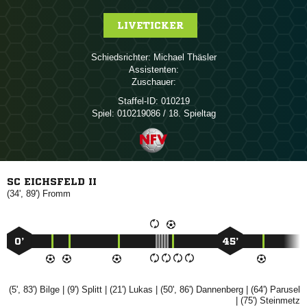
LIVETICKER
Schiedsrichter:
 
Assistenten:
Zuschauer:
Staffel-ID:
010219
Spiel:
010219086 / 18. Spieltag
SC EICHSFELD II
(34', 89')

0’
45’
(5', 83')

| (9')

| (21')

| (50', 86')

| (64')

| (75')
