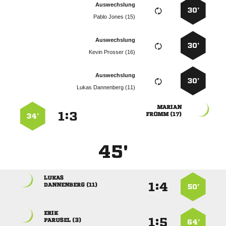
Auswechslung
30’
  
Auswechslung
30’
  
Auswechslung
30’
  

:


 
34’
45'

:


 
50’

:


 
64’