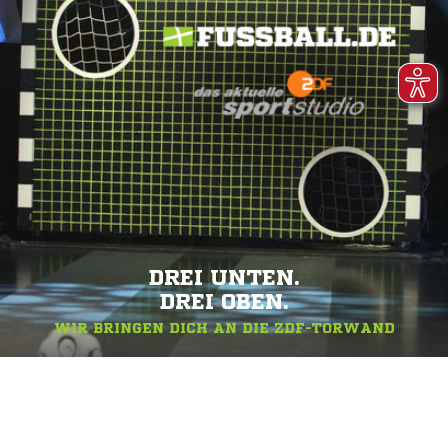
DREI UNTEN.
DREI OBEN.
WIR BRINGEN DICH AN DIE ZDF-TORWAND