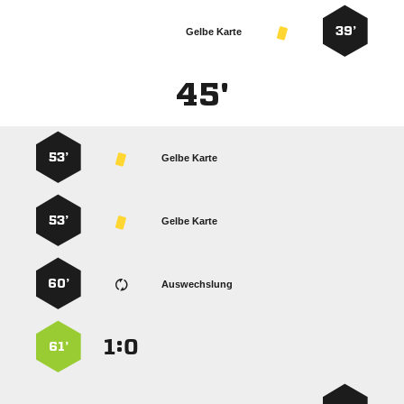
39’
Gelbe Karte
45'
53’
Gelbe Karte
53’
Gelbe Karte
60’
Auswechslung
:


61’