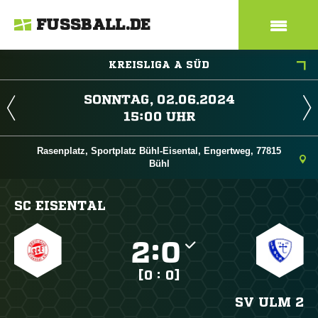
FUSSBALL.DE
KREISLIGA A SÜD
 
 
Rasenplatz, Sportplatz Bühl-Eisental, Engertweg, 77815
Bühl
SC EISENTAL

:

[0 : 0]
SV ULM 2