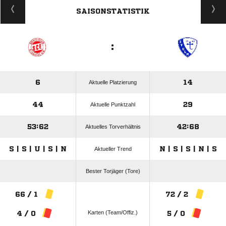
SAISONSTATISTIK
:
6
14
Aktuelle Platzierung
44
29
Aktuelle Punktzahl
53:62
42:68
Aktuelles Torverhältnis
S | S | U | S | N
N | S | S | N | S
Aktueller Trend
Bester Torjäger (Tore)
66 / 1
72 / 2
Karten (Team/Offiz.)
4 / 0
5 / 0