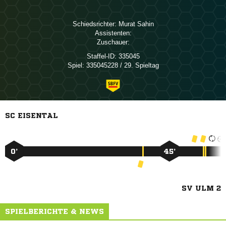
Schiedsrichter:
 
Assistenten:
Zuschauer:
Staffel-ID:
335045
Spiel:
335045228 / 29. Spieltag
SC EISENTAL
0’
45’
SV ULM 2
SPIELBERICHTE & NEWS