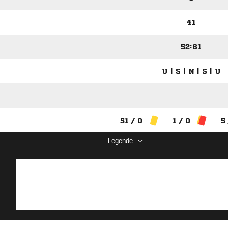
41
52:61
U | S | N | S | U
51 / 0
1 / 0
5
Legende