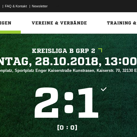
|
FAQ & Kontakt
|
Newsletter
Link
IGEN
VEREINE & VERBÄNDE
TRAINING &
KREISLIGA B GRP 2
 


nplatz, Sportplatz Enger Kaiserstraße Kunstrasen, Kaiserstr. 70, 32130 
:


[0 : 0]