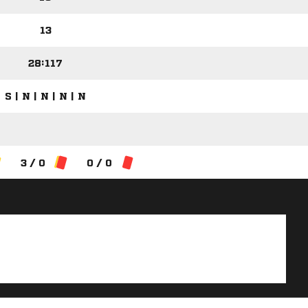
13
28:117
S | N | N | N | N
3 / 0
0 / 0