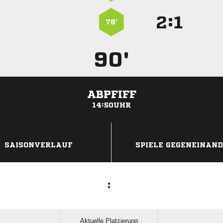
:


78’
90'
ABPFIFF
14:50UHR
ANZEIGE
SAISONVERLAUF
SPIELE GEGENEINAN
:
Aktuelle Platzierung