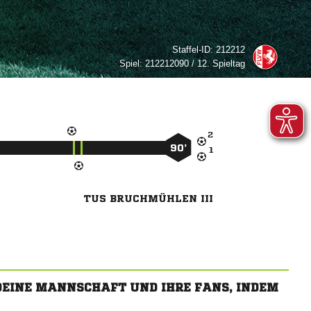
Staffel-ID:
212212
Spiel:
212212090 / 12. Spieltag

90’

TUS BRUCHMÜHLEN III
 DEINE MANNSCHAFT UND IHRE FANS, INDEM