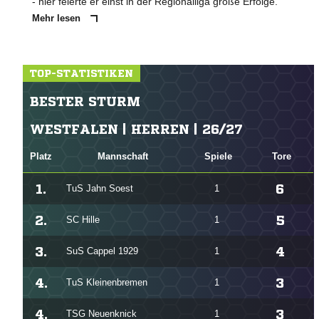
- hier feierte er einst in der Regionalliga große Erfolge.
Mehr lesen
TOP-STATISTIKEN
BESTER STURM
WESTFALEN | HERREN | 26/27
Platz
Mannschaft
Spiele
Tore
1.
6
TuS Jahn Soest
1
2.
5
SC Hille
1
3.
4
SuS Cappel 1929
1
4.
3
TuS Kleinenbremen
1
4.
3
TSG Neuenknick
1