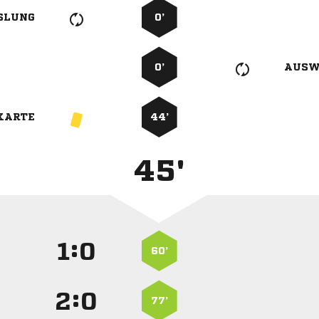
SLUNG
0’
0’
AUSW
KARTE
44’
45'
:


60’
:


77’