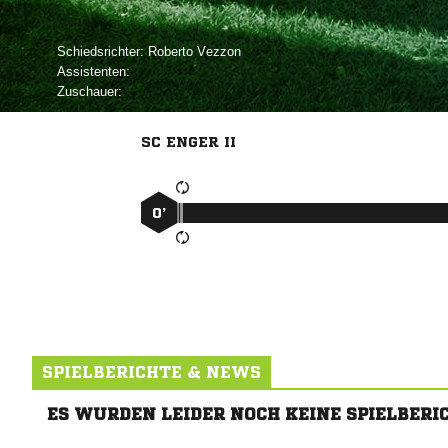
Schiedsrichter:
 
Assistenten:
Zuschauer:
SC ENGER II
0’
SPIELBERICHTE & NEWS
ES WURDEN LEIDER NOCH KEINE SPIELBERI