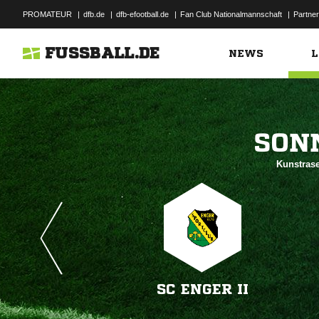
PROMATEUR
|
dfb.de
|
dfb-efootball.de
|
Fan Club Nationalmannschaft
|
Partner
FUSSBALL.DE
NEWS
L

Kunstrase
SC ENGER II