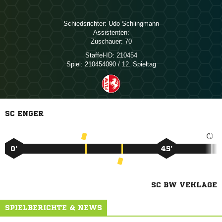
Schiedsrichter:
 
Assistenten:
Zuschauer:
70
Staffel-ID:
210454
Spiel:
210454090 / 12. Spieltag
SC ENGER
0’
45’
SC BW VEHLAGE
SPIELBERICHTE & NEWS