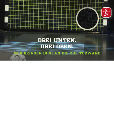
DREI UNTEN.
DREI OBEN.
WIR BRINGEN DICH AN DIE ZDF-TORWAND