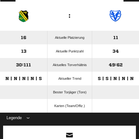
:
16
11
Aktuelle Platzierung
13
34
Aktuelle Punktzahl
30:111
49:62
Aktuelles Torverhältnis
N | N | N | N | S
S | S | N | N | N
Aktueller Trend
Bester Torjäger (Tore)
Karten (Team/Offiz.)
Legende
ANZEIGE