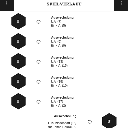
SPIELVERLAUF
Auswechslung
0’
k.A. (7)
für
k.A. (5)
Auswechslung
0’
k.A. (6)
für
k.A. (9)
Auswechslung
0’
k.A. (13)
für
k.A. (15)
Auswechslung
0’
k.A. (18)
für
k.A. (10)
Auswechslung
0’
k.A. (17)
für
k.A. (2)
Auswechslung
0’
  
für
  