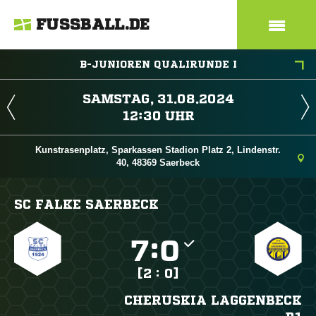
FUSSBALL.DE
B-JUNIOREN QUALIRUNDE I
 
 
Kunstrasenplatz, Sparkassen Stadion Platz 2, Lindenstr.
40, 48369 Saerbeck
SC FALKE SAERBECK

:

[2 : 0]
CHERUSKIA LAGGENBECK