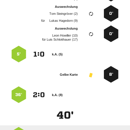
Auswechslung
0’
  
für
  
Auswechslung
0’
  
für
  
:


5’
k.A. (5)
8’
Gelbe Karte
:


36’
k.A. (8)
40'