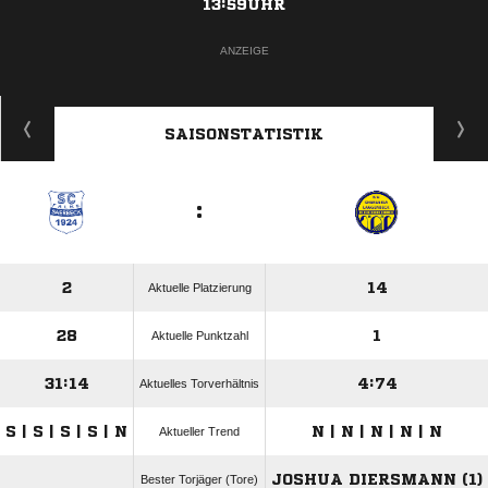
13:59UHR
ANZEIGE
SAISONSTATISTIK
:
2
14
Aktuelle Platzierung
28
1
Aktuelle Punktzahl
31:14
4:74
Aktuelles Torverhältnis
S | S | S | S | N
N | N | N | N | N
Aktueller Trend
JOSHUA DIERSMANN (1)
Bester Torjäger (Tore)