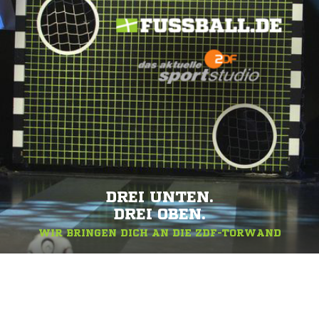
DREI UNTEN.
DREI OBEN.
WIR BRINGEN DICH AN DIE ZDF-TORWAND