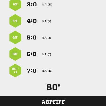
:


43’
k.A. (11)
:


44’
k.A. (7)
:


49’
k.A. (5)
:


60’
k.A. (8)
80 ’
:


k.A. (11)
+1
80'
ABPFIFF