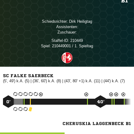
B1
Schiedsrichter:
 
Assistenten:
Zuschauer:
Staffel-ID:
210449
Spiel:
210449001 / 1. Spieltag
SC FALKE SAERBECK
(5', 49') k.A. (5) | (36', 60') k.A. (8) | (43', 80' +1) k.A. (11) | (44') k.A. (7)
0’
40’
CHERUSKIA LAGGENBECK B1