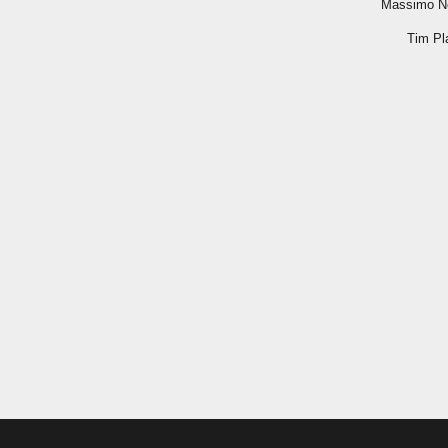
 
 