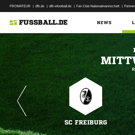
PROMATEUR
|
dfb.de
|
dfb-efootball.de
|
Fan Club Nationalmannschaft
|
Partner
FUSSBALL.DE
NEWS
L

R
SC FREIBURG