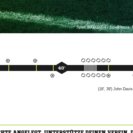
Spiel:
880002054 / Spielklasse: 
40’
(18', 39')
 
CHTE ANGELEGT. UNTERSTÜTZE DEINEN VEREIN,