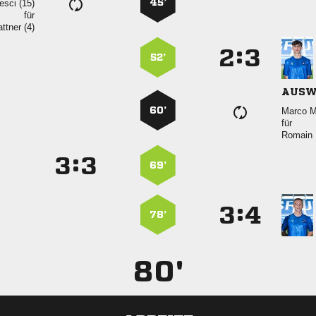
45’
 
für
 
:


52’
AUSW
60’
 
für
 
:


69’
:


78’
80'