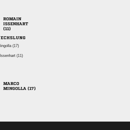



ECHSLUNG
 
 

 