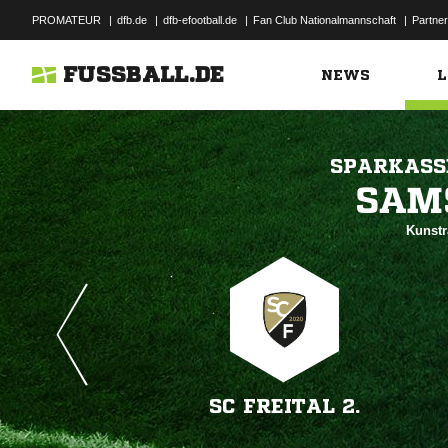
PROMATEUR
|
dfb.de
|
dfb-efootball.de
|
Fan Club Nationalmannschaft
|
Partner
FUSSBALL.DE
NEWS
L
SPARKASS

Kunstr
SC FREITAL 2.