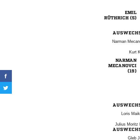

 
AUSWECH
 
 



AUSWECH
 
  
AUSWECH
 