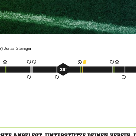
6')


35’
CHTE ANGELEGT. UNTERSTÜTZE DEINEN VEREIN,