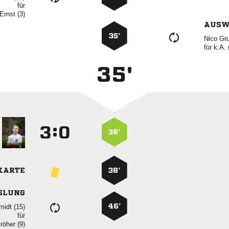
für
 
AUSW
35’
 
für
k.A. 
35'
:


38’
KARTE
38’
SLUNG
46’
 
für
 