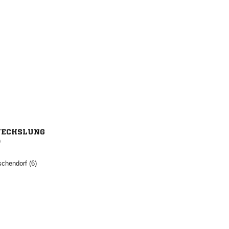
ECHSLUNG
)
 