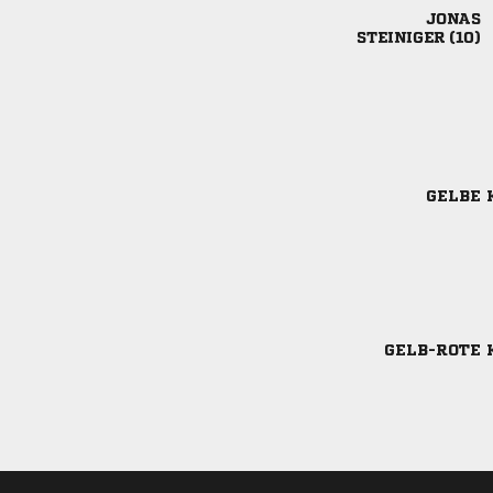

 
GELBE 
GELB-ROTE 