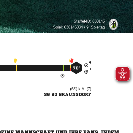
Staffel-ID:
630145
Spiel:
630145034 / 9. Spieltag

70’

(68') k.A. (7)
SG 90 BRAUNSDORF
 DEINE MANNSCHAFT UND IHRE FANS, INDEM