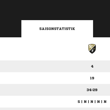
SAISONSTATISTIK
4
19
34:29
S | N | N | N | N