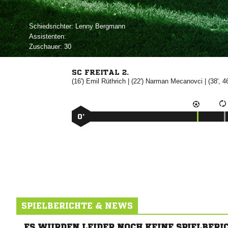
Schiedsrichter:
 
Assistenten:
Zuschauer:
30
SC FREITAL 2.
(16')


| (22')


| (38', 4
0’
SPIELBERICHTE & NEWS
ES WURDEN LEIDER NOCH KEINE SPIELBERI