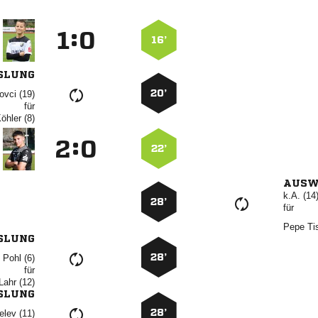
:


16’
SLUNG
20’
 
für
 
:


22’
AUSW
k.A. (14
28’
für
 
SLUNG
28’
  
für
 
SLUNG
28’
 