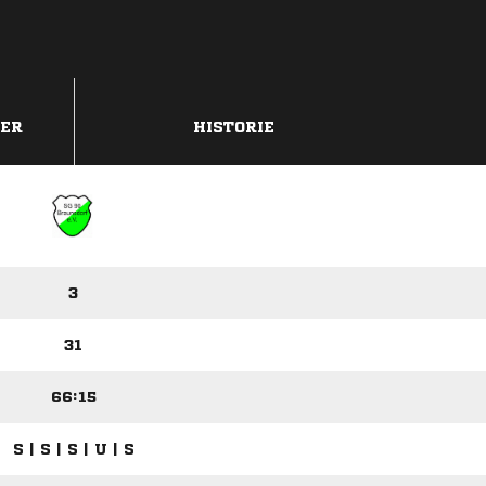
DER
HISTORIE
3
31
66:15
S | S | S | U | S