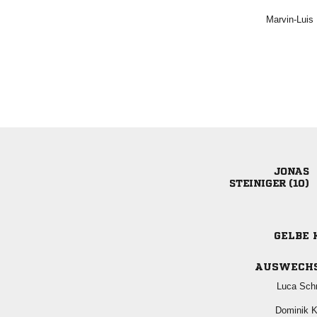
 

 
GELBE 
AUSWECH
 
 