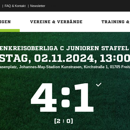
|
FAQ & Kontakt
|
Newsletter
Link
IGEN
VEREINE & VERBÄNDE
TRAINING &
ENKREISOBERLIGA C JUNIOREN STAFFEL
 


asenplatz, Johannes-May-Stadion Kunstrasen, Kirchstraße 1, 01705 Frei
:


[2 : 0]