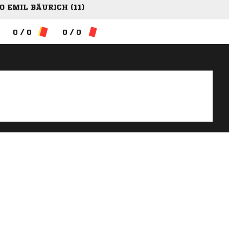
O EMIL BÄURICH (11)
0 / 0
0 / 0