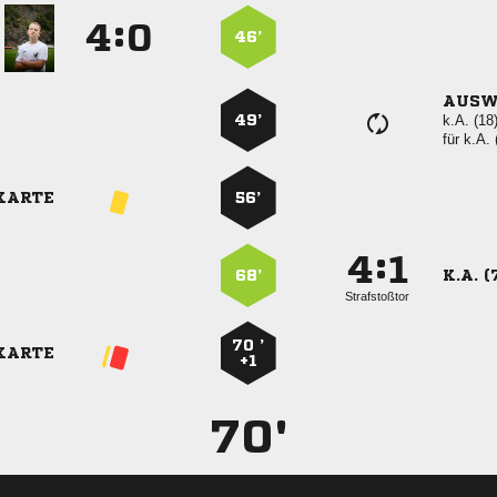
:


46’
AUSW
49’
k.A. (18
für
k.A. 
KARTE
56’
:


68’
K.A. (
Strafstoßtor
70 ’
KARTE
+1
70'