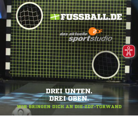
DREI UNTEN.
DREI OBEN.
WIR BRINGEN DICH AN DIE ZDF-TORWAND