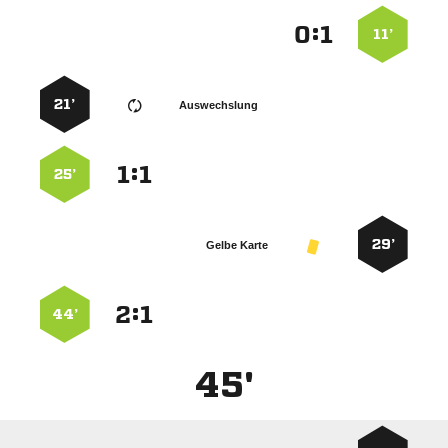
:


11’
21’
Auswechslung
:


25’
29’
Gelbe Karte
:


44’
45'