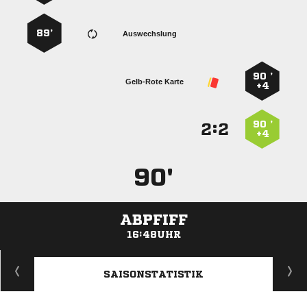
89’
Auswechslung
90 ’
Gelb-Rote Karte
+4
90 ’
:


+4
90'
ABPFIFF
16:48UHR
ANZEIGE
SAISONSTATISTIK