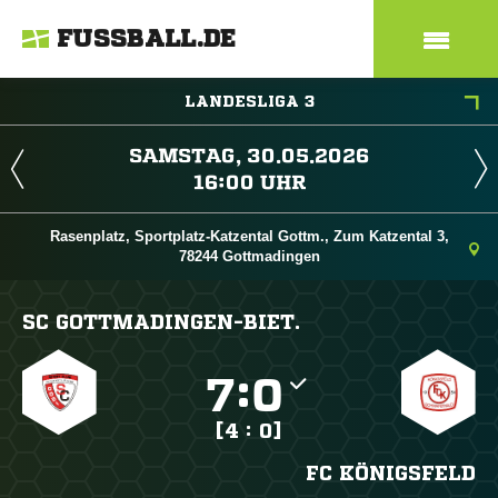
FUSSBALL.DE
LANDESLIGA 3
 
 
Rasenplatz, Sportplatz-Katzental Gottm., Zum Katzental 3,
78244 Gottmadingen
SC GOTTMADINGEN-BIET.

:

[4 : 0]
FC KÖNIGSFELD