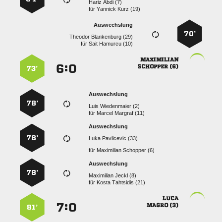
  
für
  
Auswechslung
70’
  
für
  

:


 
73’
Auswechslung
78’
  
für
  
Auswechslung
78’
  
für
  
Auswechslung
78’
  
für
  

:


 
81’