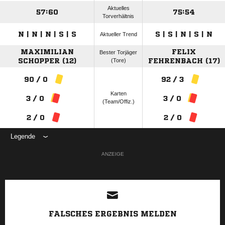
Aktuelles
57:60
75:54
Torverhältnis
N | N | N | S | S
S | S | N | S | N
Aktueller Trend
MAXIMILIAN
FELIX
Bester Torjäger
SCHOPPER (12)
(Tore)
FEHRENBACH (17)
90 / 0
92 / 3
Karten
3 / 0
3 / 0
(Team/Offiz.)
2 / 0
2 / 0
Legende
ANZEIGE
FALSCHES ERGEBNIS MELDEN