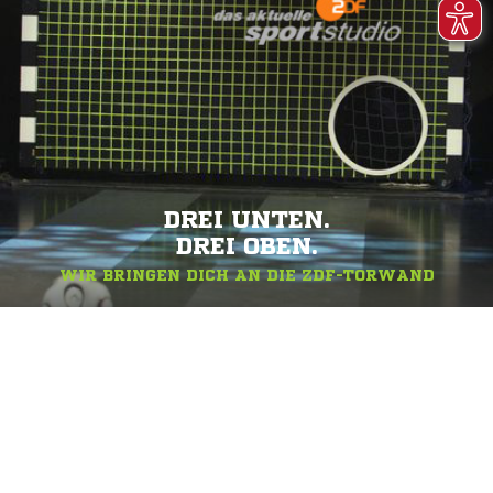
DREI UNTEN.
DREI OBEN.
WIR BRINGEN DICH AN DIE ZDF-TORWAND