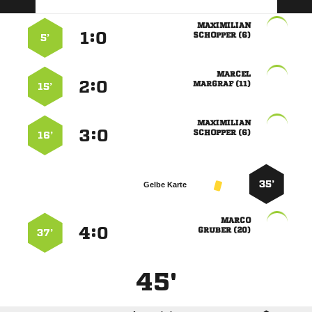

:


 
5’

:


 
15’

:


 
16’
35’
Gelbe Karte

:


 
37’
45'