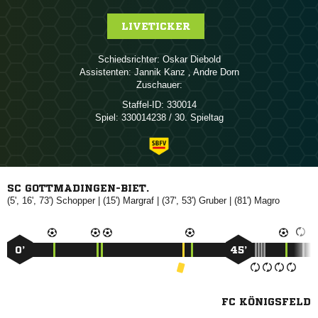
LIVETICKER
Schiedsrichter:
 
Assistenten:
 
,  
Zuschauer:
Staffel-ID:
330014
Spiel:
330014238 / 30. Spieltag
SC GOTTMADINGEN-BIET.
(5', 16', 73')

| (15')

| (37', 53')

| (81')

0’
45’
FC KÖNIGSFELD