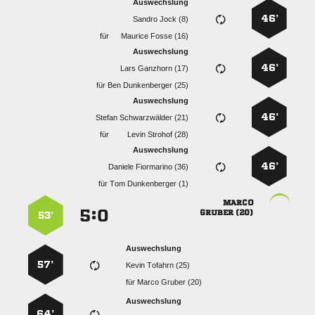
Auswechslung
46’
  
für
  
Auswechslung
46’
  
für
  
Auswechslung
46’
  
für
  
Auswechslung
46’
  
für
  

:


 
53’
Auswechslung
57’
  
für
  
Auswechslung
64’