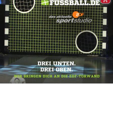
DREI UNTEN.
DREI OBEN.
WIR BRINGEN DICH AN DIE ZDF-TORWAND