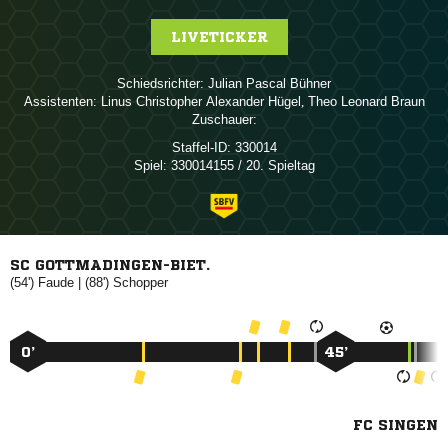
LIVETICKER
Schiedsrichter:
  
Assistenten:
   
,   
Zuschauer:
Staffel-ID:
330014
Spiel:
330014155 / 20. Spieltag
SC GOTTMADINGEN-BIET.
(54')

| (88')

0’
45’
FC SINGEN