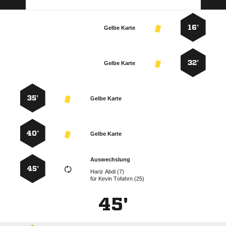
16’
Gelbe Karte
32’
Gelbe Karte
35’
Gelbe Karte
40’
Gelbe Karte
Auswechslung
45’
  
für
  
45'