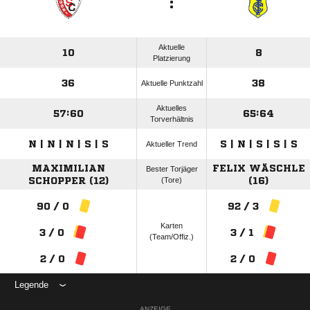
:
Aktuelle
10
8
Platzierung
36
38
Aktuelle Punktzahl
Aktuelles
57:60
65:64
Torverhältnis
N | N | N | S | S
S | N | S | S | S
Aktueller Trend
MAXIMILIAN
FELIX WÄSCHLE
Bester Torjäger
SCHOPPER (12)
(Tore)
(16)
90 / 0
92 / 3
Karten
3 / 0
3 / 1
(Team/Offiz.)
2 / 0
2 / 0
Legende
ANZEIGE