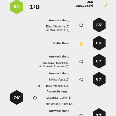

:


 
54’
Auswechslung
55’
  
für
  
66’
Gelbe Karte
Auswechslung
67’
  
für
  
Auswechslung
67’
  
für
  
Auswechslung
74’
  
für
  
Auswechslung
77’