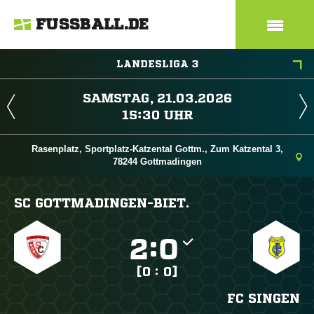
FUSSBALL.DE
LANDESLIGA 3
 
 
Rasenplatz, Sportplatz-Katzental Gottm., Zum Katzental 3,
78244 Gottmadingen
SC GOTTMADINGEN-BIET.

:

[0 : 0]
FC SINGEN