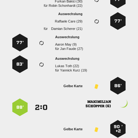
  
für
  
Auswechslung
77’
  
für
  
Auswechslung
77’
  
für
  
Auswechslung
83’
  
für
  
86’
Gelbe Karte

:


 
88’
90 ’
Gelbe Karte
+2