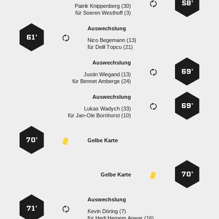
58’
  
für
  
Auswechslung
61’
  
für
  
Auswechslung
69’
  
für
  
Auswechslung
69’
  
für
  
70’
Gelbe Karte
70’
Gelbe Karte
Auswechslung
71’
  
für
   