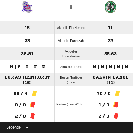
:
15
11
Aktuelle Platzierung
23
32
Aktuelle Punktzahl
Aktuelles
38:81
55:63
Torverhältnis
N | S | U | U | N
N | N | N | N | N
Aktueller Trend
LUKAS HEINHORST
CALVIN LANGE
Bester Torjäger
(16)
(Tore)
(11)
59 / 4
70 / 0
Karten (Team/Offiz.)
0 / 0
4 / 0
2 / 0
2 / 0
Legende