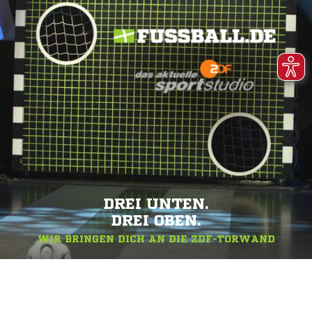
DREI UNTEN.
DREI OBEN.
WIR BRINGEN DICH AN DIE ZDF-TORWAND