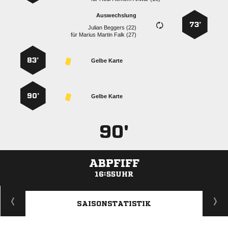
Auswechslung
73’
  
für
   
83’
Gelbe Karte
90’
Gelbe Karte
90'
ABPFIFF
16:55UHR
ANZEIGE
SAISONSTATISTIK