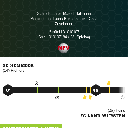
Schiedsrichter:
 
Assistenten:
 
,  
Zuschauer:
Staffel-ID:
010107
Spiel:
010107184 / 23. Spieltag
SC HEMMOOR
(14')

0’
45’
(26')

FC LAND WURSTEN