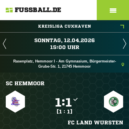
FUSSBALL.DE
KREISLIGA CUXHAVEN
 
 
Rasenplatz, Hemmoor I - Am Gymnasium, Bürgermeister-
Grube-Str. 1, 21745 Hemmoor
SC HEMMOOR

:

[1 : 1]
FC LAND WURSTEN