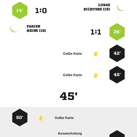

:


 
14’

:


 
26’
42’
Gelbe Karte
45’
Gelbe Karte
45'
50’
Gelbe Karte
Auswechslung