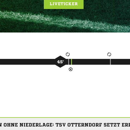
LIVETICKER
45’
N OHNE NIEDERLAGE: TSV OTTERNDORF SETZT ER