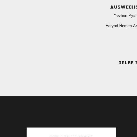
AUSWECH
 
  
GELBE 