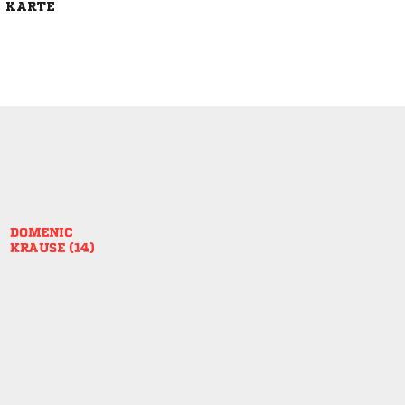
E KARTE

 