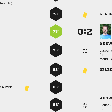
 
73’
GELB
:


73’
AUSW
75’
 
für
 
83’
GELB
KARTE
85’
AUSW
86’
 
für