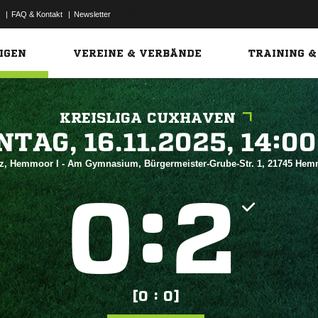
|
FAQ & Kontakt
|
Newsletter
Link
IGEN
VEREINE & VERBÄNDE
TRAINING &
KREISLIGA CUXHAVEN
 


z, Hemmoor I - Am Gymnasium, Bürgermeister-Grube-Str. 1, 21745 He
:


[0 : 0]