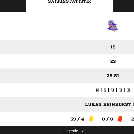
SAISONSTATISTIK
15
23
38:81
N | S | U | U | N
LUKAS HEINHORST (
59 / 4
0 / 0
2
Legende