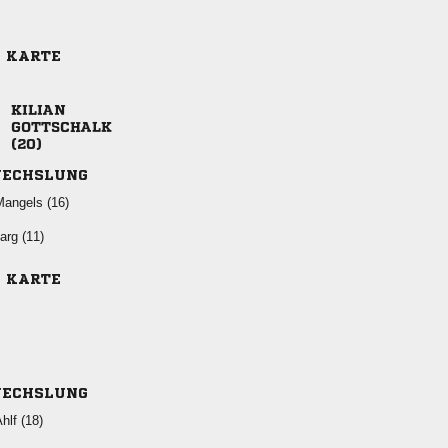
E KARTE



ECHSLUNG
 
 
E KARTE
ECHSLUNG
 