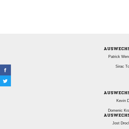
AUSWECH
 
 
AUSWECH
 
 
AUSWECH
 