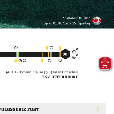
Staffel-ID:
010107
Spiel:
010107120 / 15. Spieltag

90’

(47' ET)


| (73')


TSV OTTERNDORF
FOLGSSERIE FORT