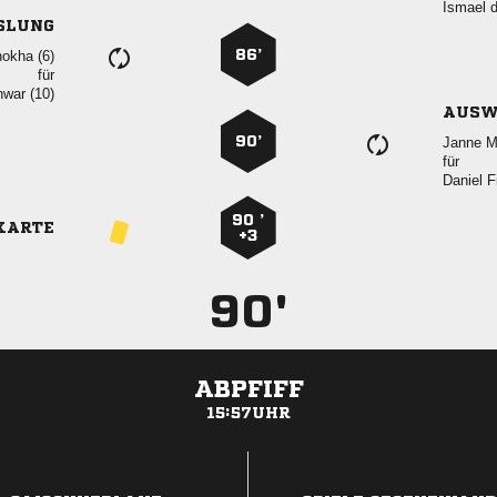
 
SLUNG
86’
 
für
 
AUSW
90’
 
für
 
90 ’
KARTE
+3
90'
ABPFIFF
15:57UHR
ANZEIGE