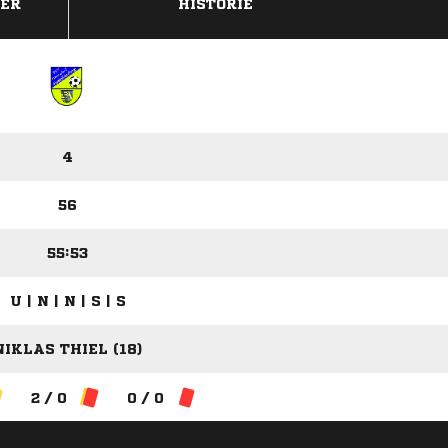
DER
HISTORIE
4
56
55:53
U | N | N | S | S
NIKLAS THIEL (18)
2 / 0
0 / 0