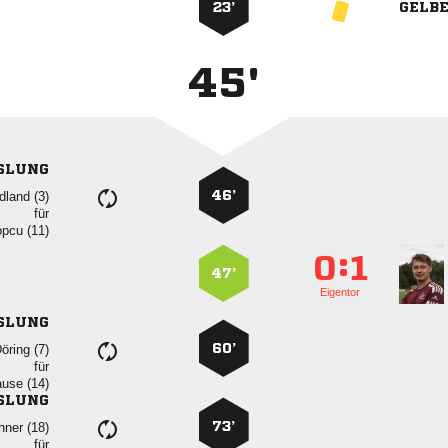
23’
GELB
45'
SLUNG
46’
 
für
 
:


47’
Eigentor
SLUNG
60’
 
für
 
SLUNG
73’
 
für