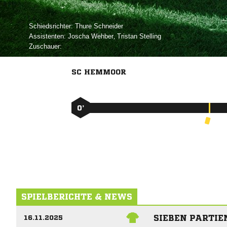
Schiedsrichter:
 
Assistenten:
 
,  
Zuschauer:
SC HEMMOOR
0’
SPIELBERICHTE & NEWS
SIEBEN PARTIE
16.11.2025