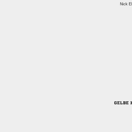
 
GELBE 