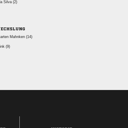
  
ECHSLUNG
  
 