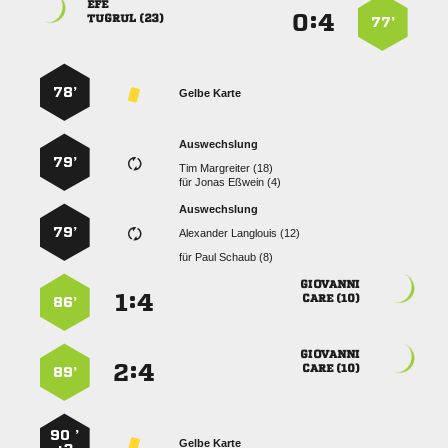

:


 
77’
78’
Gelbe Karte
Auswechslung
79’
  
für
  
Auswechslung
79’
  
für
  

:


 
86’

:


 
89’
90 ’
Gelbe Karte