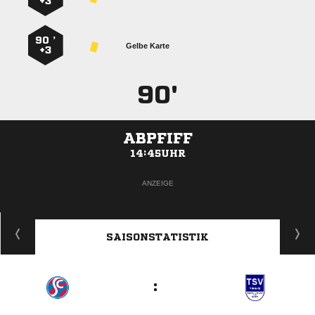
+3
90 ’
Gelbe Karte
+3
90'
ABPFIFF
14:45UHR
ANZEIGE
SAISONSTATISTIK
: