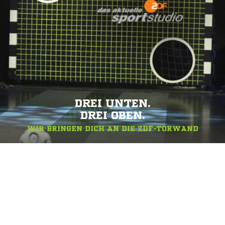
DREI UNTEN.
DREI OBEN.
WIR BRINGEN DICH AN DIE ZDF-TORWAND