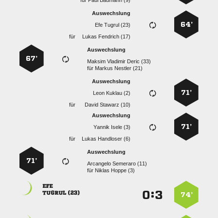
für
  
Auswechslung
64’
  
für
  
Auswechslung
67’
   
für
  
Auswechslung
71’
  
für
  
Auswechslung
71’
  
für
  
Auswechslung
71’
  
für
  

:


 
74’