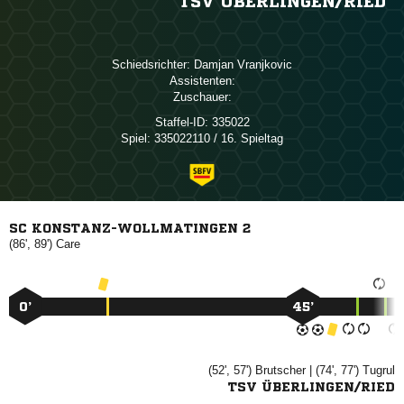
TSV ÜBERLINGEN/​RIED
Schiedsrichter:
 
Assistenten:
Zuschauer:
Staffel-ID:
335022
Spiel:
335022110 / 16. Spieltag
SC KONSTANZ-WOLLMATINGEN 2
(86', 89')

0’
45’
(52', 57')

| (74', 77')

TSV ÜBERLINGEN/RIED