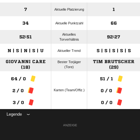
7
1
Aktuelle Platzierung
34
66
Aktuelle Punktzahl
Aktuelles
52:51
92:27
Torverhältnis
N | S | N | S | U
S | S | S | S | S
Aktueller Trend
GIOVANNI CARE
TIM BRUTSCHER
Bester Torjäger
(18)
(Tore)
(29)
64 / 0
51 / 1
Karten (Team/Offiz.)
2 / 0
0 / 0
3 / 0
0 / 0
Legende
ANZEIGE