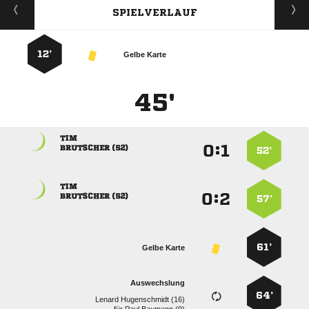
SPIELVERLAUF
12’
Gelbe Karte
45'

:


 
52’

:


 
57’
61’
Gelbe Karte
Auswechslung
64’
  