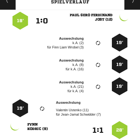
SPIELVERLAUF
  
:


 
18’
Auswechslung
19’
k.A. (2)
für
   
Auswechslung
19’
k.A. (8)
für
k.A. (16)
Auswechslung
19’
k.A. (21)
für
k.A. (4)
Auswechslung
19’
  
für
  

:


 
28’