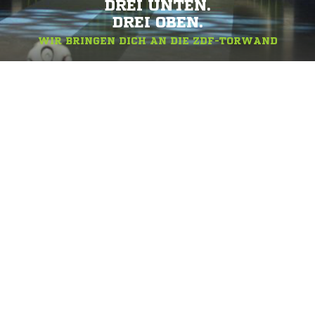
DREI UNTEN.
DREI OBEN.
WIR BRINGEN DICH AN DIE ZDF-TORWAND