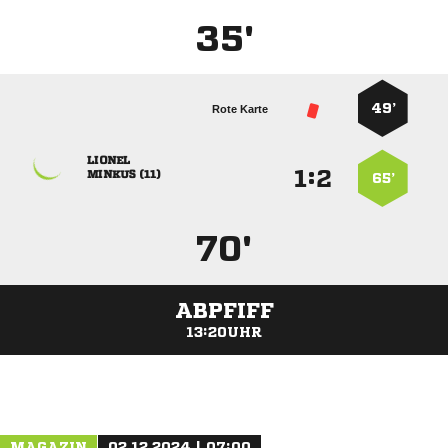
35'
49’
Rote Karte

:


 
65’
70'
ABPFIFF
13:20UHR
ANZEIGE
MAGAZIN
02.12.2024 | 07:00