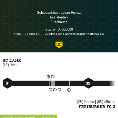
Schiedsrichter:
 
Assistenten:
Zuschauer:
Staffel-ID:
530009
Spiel:
530009022 / Spielklasse: Landesfreundschaftsspiele
SC LAHR
(18')

0’
35’
(28')

| (65')

FREIBURGER FC 2