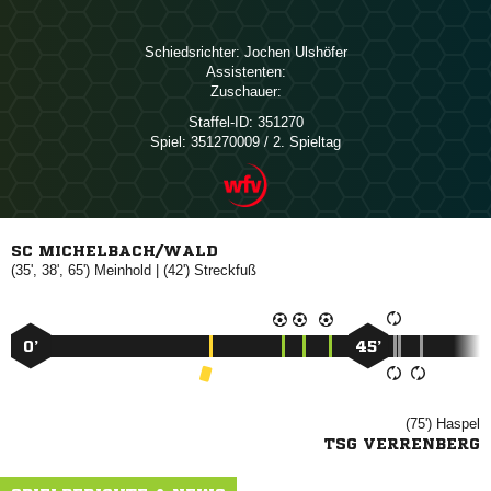
Schiedsrichter:
 
Assistenten:
Zuschauer:
Staffel-ID:
351270
Spiel:
351270009 / 2. Spieltag
SC MICHELBACH/WALD
(35', 38', 65')

| (42')

0’
45’
(75')

TSG VERRENBERG