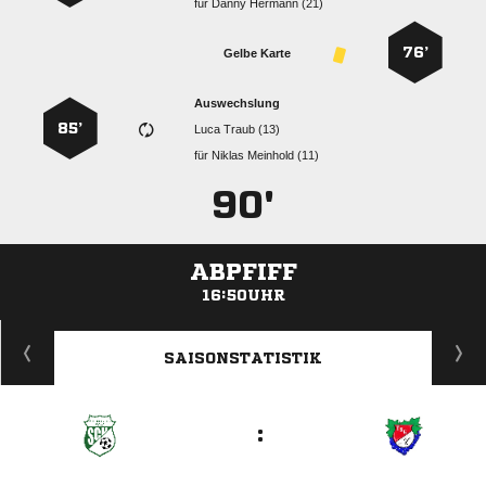
für
  
76’
Gelbe Karte
Auswechslung
85’
  
für
  
90'
ABPFIFF
16:50UHR
ANZEIGE
SAISONSTATISTIK
: