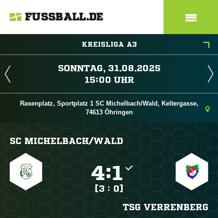
FUSSBALL.DE
KREISLIGA A3
 
 
Rasenplatz, Sportplatz 1 SC Michelbach/Wald, Keltergasse,
74613 Öhringen
SC MICHELBACH/​WALD

:

[3 : 0]
TSG VERRENBERG