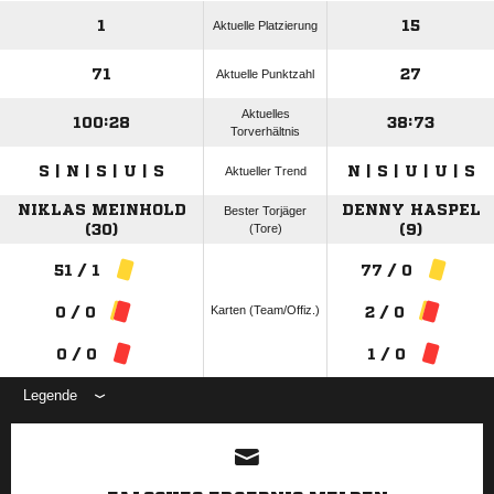
1
15
Aktuelle Platzierung
71
27
Aktuelle Punktzahl
Aktuelles
100:28
38:73
Torverhältnis
S | N | S | U | S
N | S | U | U | S
Aktueller Trend
NIKLAS MEINHOLD
DENNY HASPEL
Bester Torjäger
(30)
(Tore)
(9)
51 / 1
77 / 0
Karten (Team/Offiz.)
0 / 0
2 / 0
0 / 0
1 / 0
Legende
ANZEIGE