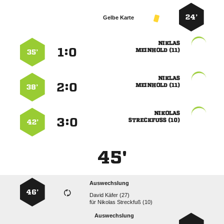
24’
Gelbe Karte

:


 
35’

:


 
38’

:


 
42’
45'
Auswechslung
46’
  
für
  
Auswechslung