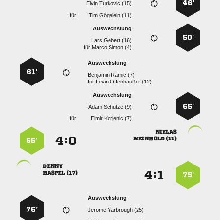
46’
  
für
  
Auswechslung
50’
  
für
  
Auswechslung
61’
  
für
  
Auswechslung
65’
  
für
  

:


 
65’

:


 
75’
Auswechslung
76’
  