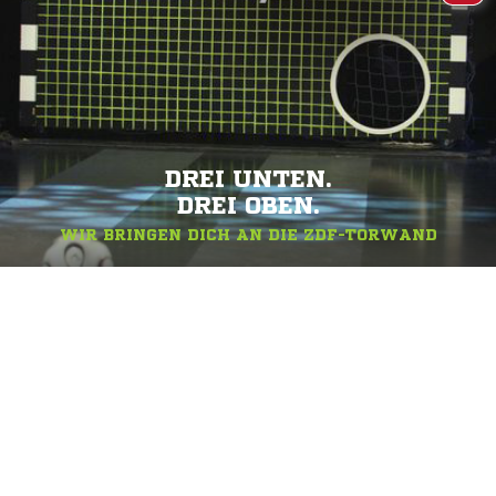
DREI UNTEN.
DREI OBEN.
WIR BRINGEN DICH AN DIE ZDF-TORWAND