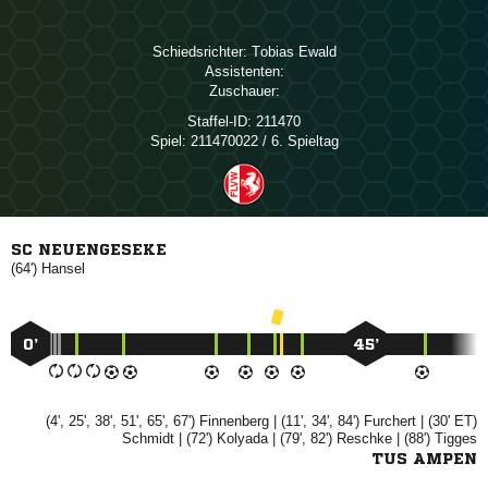
Schiedsrichter:
 
Assistenten:
Zuschauer:
Staffel-ID:
211470
Spiel:
211470022 / 6. Spieltag
SC NEUENGESEKE
(64')

0’
45’
(4', 25', 38', 51', 65', 67')

| (11', 34', 84')

| (30' ET)

| (72')

| (79', 82')

| (88')

TUS AMPEN