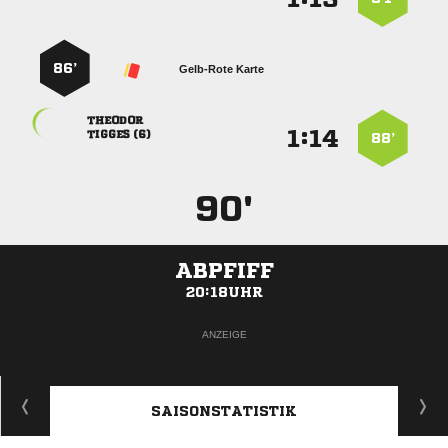
86’
Gelb-Rote Karte

:


 
88’
90'
ABPFIFF
20:18UHR
ANZEIGE
SAISONSTATISTIK