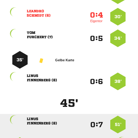

:


 
30’
Eigentor

:


 
34’
35’
Gelbe Karte

:


 
38’
45'

:


 
51’