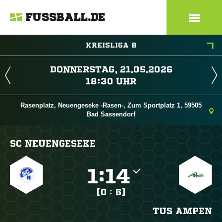
FUSSBALL.DE
KREISLIGA B
 
 
Rasenplatz, Neuengeseke -Rasen-, Zum Sportplatz 1, 59505
Bad Sassendorf
SC NEUENGESEKE

:

[0 : 6]
TUS AMPEN