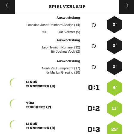
SPIELVERLAUF
Auswechslung
0’
    
für
  
Auswechslung
0’
   
für
  
Auswechslung
0’
   
für
  

:


 
4’

:


 
11’

:


 
25’