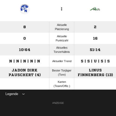
:
Aktuelle
8
2
Platzierung
Aktuelle
0
16
Punktzahl
Aktuelles
10:64
51:14
Torverhältnis
N | N | N | N | N
S | S | U | S | S
Aktueller Trend
JADON DIRK
LINUS
Bester Torjäger
PAUSCHERT (4)
(Tore)
FINNENBERG (13)
Karten
(Team/Offiz.)
Legende
ANZEIGE