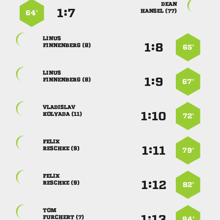

:


 
64’

:


 
65’

:


 
67’

:


 
72’

:


 
79’

:


 
82’

:


 
84’