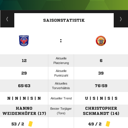
ANZEIGE
SAISONSTATISTIK
:
Aktuelle
12
6
Platzierung
Aktuelle
29
39
Punktzahl
Aktuelles
65:63
76:59
Torverhältnis
N | N | N | S | N
U | S | N | S | S
Aktueller Trend
HANNO
CHRISTOPHER
Bester Torjäger
WEIDENHÖFER (17)
(Tore)
SCHMANDT (14)
53 / 2
49 / 2