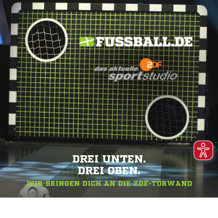
DREI UNTEN.
DREI OBEN.
WIR BRINGEN DICH AN DIE ZDF-TORWAND