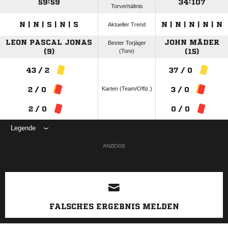
59:59
34:107
Torverhältnis
N | N | S | N | S
N | N | N | N | N
Aktueller Trend
LEON PASCAL JONAS
JOHN MÄDER
Bester Torjäger
(9)
(Tore)
(15)
43 / 2
37 / 0
Karten (Team/Offiz.)
2 / 0
3 / 0
2 / 0
0 / 0
Legende
ANZEIGE
FALSCHES ERGEBNIS MELDEN