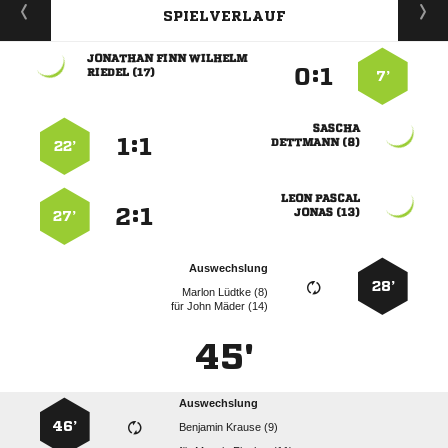
SPIELVERLAUF
  
:


 
7’

:


 
22’
 
:


 
27’
Auswechslung
28’
  
für
  
45'
Auswechslung
46’
  