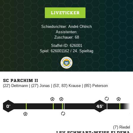
LIVETICKER
Schiedsrichter:
 
Assistenten:
Zuschauer:
68
Staffel-ID:
626001
Spiel:
626001162 / 24. Spieltag
SC PARCHIM II
(22')

| (27')

| (53', 83')

| (85')

0’
45’
(7')

LSV SCHWARZ-WEISS ELDENA