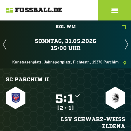
FUSSBALL.DE
KOL WM
 
 
Kunstrasenplatz, Jahnsportplatz, Fichtestr., 19370 Parchim
SC PARCHIM II

:

[2 : 1]
LSV SCHWARZ-WEISS E
LDENA