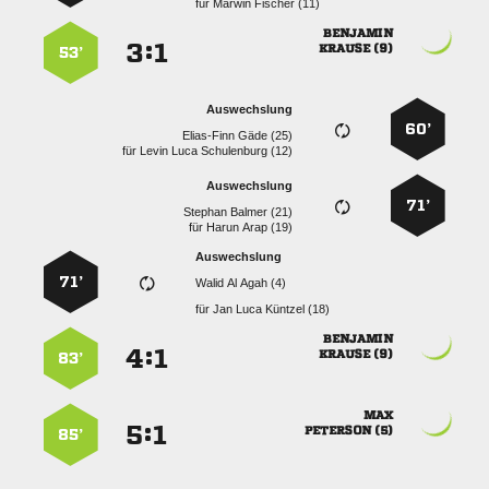
für
  

:


 
53’
Auswechslung
60’
  
für
   
Auswechslung
71’
  
für
  
Auswechslung
71’
   
für
   

:


 
83’

:


 
85’