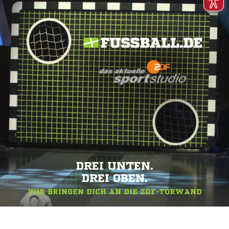
DREI UNTEN.
DREI OBEN.
WIR BRINGEN DICH AN DIE ZDF-TORWAND