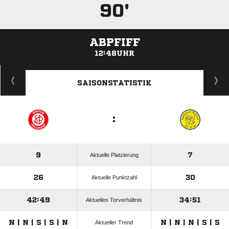
90'
ABPFIFF
12:48UHR
ANZEIGE
SAISONSTATISTIK
:
9
7
Aktuelle Platzierung
26
30
Aktuelle Punktzahl
42:49
34:51
Aktuelles Torverhältnis
N | N | S | S | N
N | N | N | S | S
Aktueller Trend