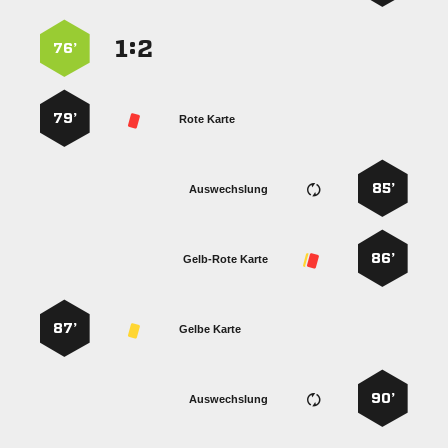
:


76’
79’
Rote Karte
85’
Auswechslung
86’
Gelb-Rote Karte
87’
Gelbe Karte
90’
Auswechslung