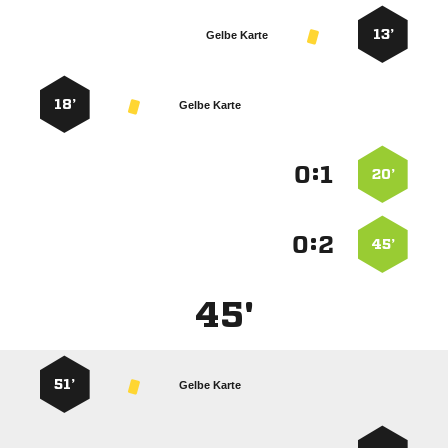
13’
Gelbe Karte
18’
Gelbe Karte
:


20’
:


45’
45'
51’
Gelbe Karte