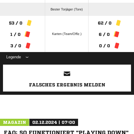
Bester Torjäger (Tore)
53 / 0
62 / 0
Karten (Team/Offiz.)
1 / 0
6 / 0
3 / 0
0 / 0
Legende
ANZEIGE
FALSCHES ERGEBNIS MELDEN
MAGAZIN
02.12.2024 | 07:00
FAQ: SO FUNKTIONIERT "PLAYING DOWN"