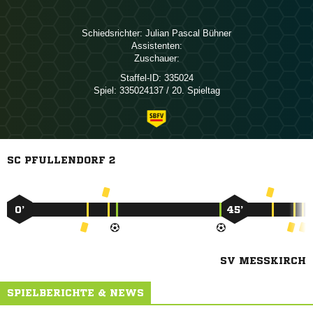
Schiedsrichter:
  
Assistenten:
Zuschauer:
Staffel-ID:
335024
Spiel:
335024137 / 20. Spieltag
SC PFULLENDORF 2
0’
45’
SV MESSKIRCH
SPIELBERICHTE & NEWS