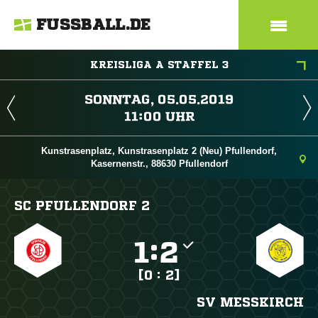
FUSSBALL.DE
KREISLIGA A STAFFEL 3
 
 
Kunstrasenplatz, Kunstrasenplatz 2 (Neu) Pfullendorf,
Kasernenstr., 88630 Pfullendorf
SC PFULLENDORF 2

:

[0 : 2]
SV MESSKIRCH