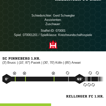
Schiedsrichter:
 
Assistenten:
Zuschauer:
Staffel-ID:
070001
Spiel:
070001201 / Spielklasse: Kreisfreundschaftsspiele
SC PINNEBERG 1.HR.
(3')

| (10', 87')

| (30', 70')

| (85')

0’
45’
RELLINGER FC 1.HR.