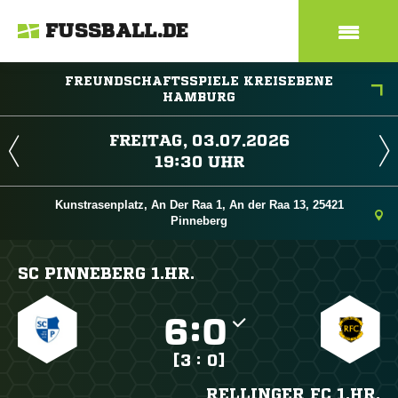
FUSSBALL.DE
FREUNDSCHAFTSSPIELE KREISEBENE
HAMBURG
 
 
Kunstrasenplatz, An Der Raa 1, An der Raa 13, 25421
Pinneberg
SC PINNEBERG 1.HR.

:

[3 : 0]
RELLINGER FC 1.HR.