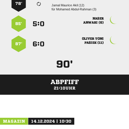
78’
   
für
  

:


 
85’
 
:


 
87’
90'
ABPFIFF
21:10UHR
ANZEIGE
MAGAZIN
14.12.2024 | 10:30