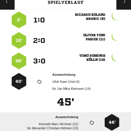
SPIELVERLAUF
 
:


 
3’
 
:


 
10’
 
:


 
30’
Auswechslung
40’
   
für
   
45'
Auswechslung
46’
   
für
   