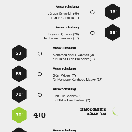
Auswechslung
46’
  
für
  
Auswechslung
46’
  
für
  
Auswechslung
50’
  
für
   
Auswechslung
55’
  
für
   
Auswechslung
70’
   
für
   
 
:


 
70’
Auswechslung