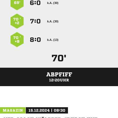
:


69’
k.A. (30)
70 ’
:


k.A. (30)
+2
70 ’
:


k.A. (13)
+8
70'
ABPFIFF
12:20UHR
ANZEIGE
MAGAZIN
15.12.2024 | 08:30