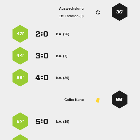
Auswechslung
36’
  
:


42’
k.A. (26)
:


44’
k.A. (7)
:


59’
k.A. (30)
66’
Gelbe Karte
:


67’
k.A. (19)