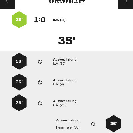
SPIELVERLAUF
:


35’
k.A. (11)
35'
Auswechslung
36’
k.A. (30)
Auswechslung
36’
k.A. (9)
Auswechslung
36’
k.A. (26)
Auswechslung
36’
  