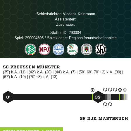
Schiedsrichter:
 
Assistenten:
Zuschauer:
Staffel-ID:
290004
Spiel:
290004505 / Spielklasse: Regionalfreundschaftsspiele
SC PREUSSEN MÜNSTER
(35') k.A. (11) | (42') k.A. (26) | (44') k.A. (7) | (59', 69', 70' +2) k.A. (30) |
(67') k.A. (19) | (70' +8) k.A. (13)
0’
35’
SF DJK MASTBRUCH