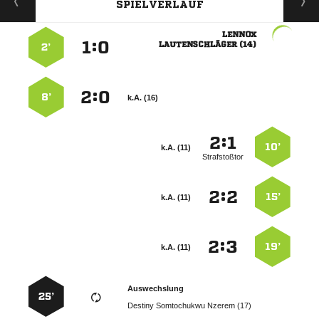
SPIELVERLAUF

:


 
2’
:


8’
k.A. (16)
:


10’
k.A. (11)
Strafstoßtor
:


15’
k.A. (11)
:


19’
k.A. (11)
Auswechslung
25’
   