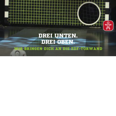
DREI UNTEN.
DREI OBEN.
WIR BRINGEN DICH AN DIE ZDF-TORWAND