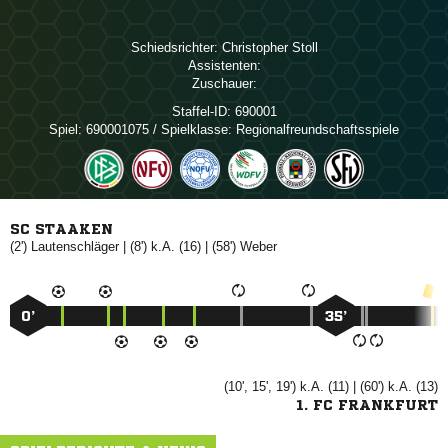
Schiedsrichter:
 
Assistenten:
Zuschauer:
Staffel-ID:
690001
Spiel:
690001075 / Spielklasse: Regionalfreundschaftsspiele
SC STAAKEN
(2')

| (8') k.A. (16) | (58')

0’
35’
(10', 15', 19') k.A. (11) | (60') k.A. (13)
1. FC FRANKFURT