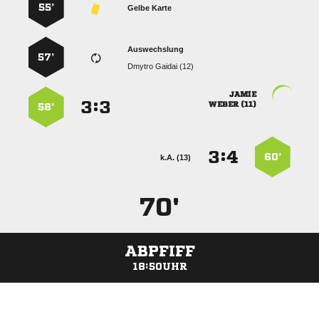
55’
Gelbe Karte
Auswechslung
57’
  

:


 
58’
:


60’
k.A. (13)
70'
ABPFIFF
18:50UHR
ANZEIGE