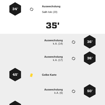
Auswechslung
34’
  
35'
Auswechslung
36’
k.A. (14)
Auswechslung
36’
k.A. (17)
45’
Gelbe Karte
Auswechslung
50’
k.A. (6)