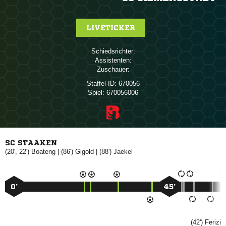
LIVETICKER
Schiedsrichter:
Assistenten:
Zuschauer:
Staffel-ID:
670056
Spiel:
670056006
SC STAAKEN
(20', 22')

| (86')

| (88')

0’
45’
(42')
