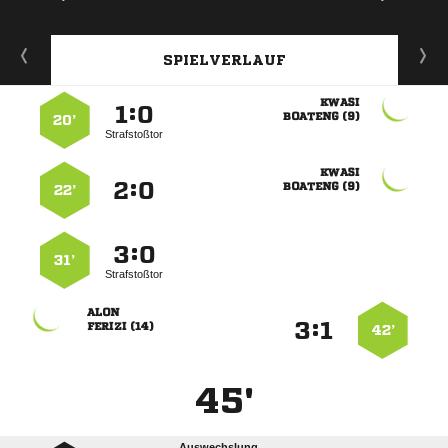
SPIELVERLAUF

:


 
20’
Strafstoßtor

:


 
22’
:


31’
Strafstoßtor

:


 
42’
45'
Auswechslung