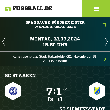
FUSSBALL.DE
SPANDAUER BÜRGERMEISTER
WANDERPOKAL 2024
 
 
Kunstrasenplatz, Stad. Hakenfelde KR1, Hakenfelder Str.
29, 13587 Berlin
SC STAAKEN

:

[3 : 1]
SC SIEMENSSTADT