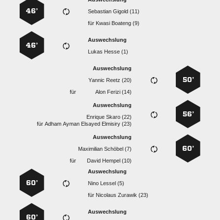
46’
  
für
  
Auswechslung
46’
  
Auswechslung
50’
  
für
  
Auswechslung
56’
  
für
    
Auswechslung
60’
  
für
  
Auswechslung
60’
  
für
  
Auswechslung
60’