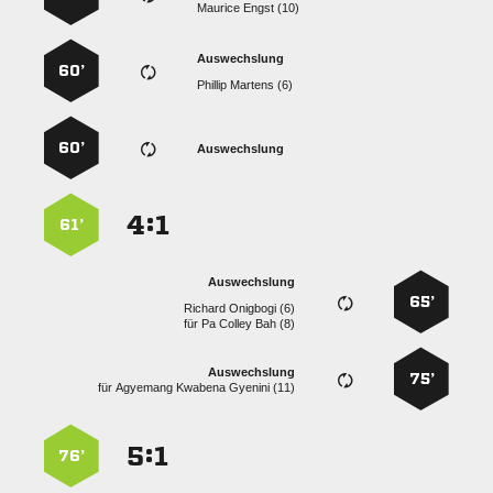
  
Auswechslung
60’
  
60’
Auswechslung
:


61’
Auswechslung
65’
  
für
   
Auswechslung
75’
für
   
:


76’