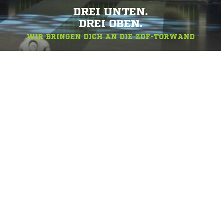
DREI UNTEN.
DREI OBEN.
WIR BRINGEN DICH AN DIE ZDF-TORWAND