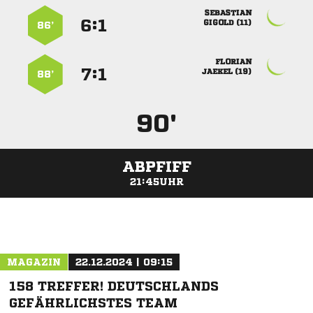

:


 
86’

:


 
88’
90'
ABPFIFF
21:45UHR
ANZEIGE
MAGAZIN
22.12.2024 | 09:15
158 TREFFER! DEUTSCHLANDS
GEFÄHRLICHSTES TEAM